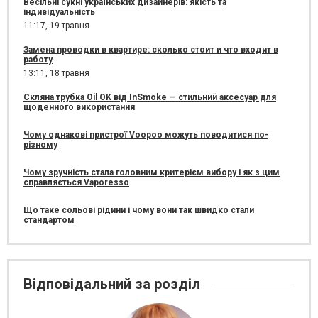
Весільні сукні українських дизайнерів: якість та
індивідуальність
11:17,
19 травня
Замена проводки в квартире: сколько стоит и что входит в
работу
13:11,
18 травня
Скляна трубка Oil OK від InSmoke — стильний аксесуар для
щоденного використання
Чому однакові пристрої Voopoo можуть поводитися по-
різному
Чому зручність стала головним критерієм вибору і як з цим
справляється Vaporesso
Що таке сольові рідини і чому вони так швидко стали
стандартом
Відповідальний за розділ