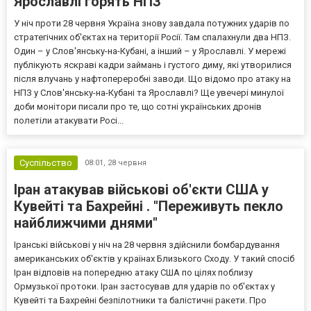
Ярославлі горять НПЗ
У ніч проти 28 червня Україна знову завдала потужних ударів по
стратегічних об'єктах на території Росії. Там спалахнули два НПЗ.
Один – у Cлов'янську-на-Кубані, а інший – у Ярославлі. У мережі
публікують яскраві кадри займань і густого диму, які утворилися
після влучань у нафтопереробні заводи. Що відомо про атаку на
НПЗ у Слов'янську-на-Кубані та Ярославлі? Ще увечері минулої
доби монітори писали про те, що сотні українських дронів
полетіли атакувати Росі...
Суспільство
08:01,
28 червня
Іран атакував військові об'єкти США у
Кувейті та Бахрейні . "Переживуть пекло
найближчими днями"
Іранські військові у ніч на 28 червня здійснили бомбардування
американських об'єктів у країнах Близького Сходу. У такий спосіб
Іран відповів на попередню атаку США по цілях поблизу
Ормузької протоки. Іран застосував для ударів по об'єктах у
Кувейті та Бахрейні безпілотники та балістичні ракети. Про