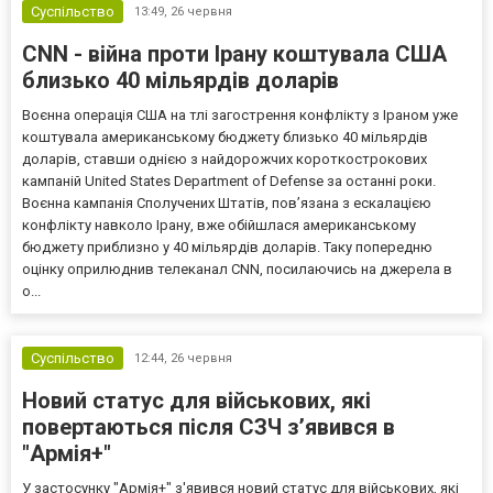
Суспільство
13:49,
26 червня
CNN - війна проти Ірану коштувала США
близько 40 мільярдів доларів
Воєнна операція США на тлі загострення конфлікту з Іраном уже
коштувала американському бюджету близько 40 мільярдів
доларів, ставши однією з найдорожчих короткострокових
кампаній United States Department of Defense за останні роки.
Воєнна кампанія Сполучених Штатів, пов’язана з ескалацією
конфлікту навколо Ірану, вже обійшлася американському
бюджету приблизно у 40 мільярдів доларів. Таку попередню
оцінку оприлюднив телеканал CNN, посилаючись на джерела в
о...
Суспільство
12:44,
26 червня
Новий статус для військових, які
повертаються після СЗЧ з’явився в
"Армія+"
У застосунку "Армія+" з'явився новий статус для військових, які