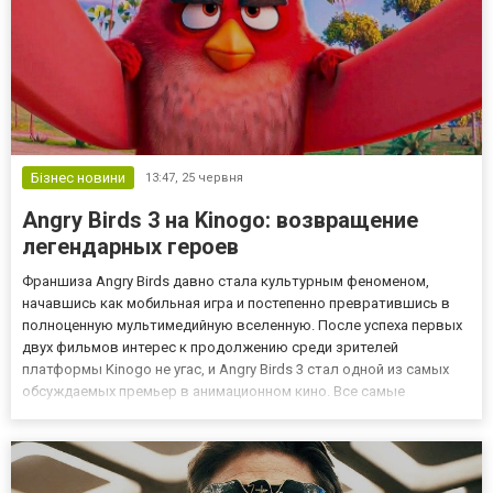
Бізнес новини
13:47,
25 червня
Angry Birds 3 на Kinogo: возвращение
легендарных героев
Франшиза Angry Birds давно стала культурным феноменом,
начавшись как мобильная игра и постепенно превратившись в
полноценную мультимедийную вселенную. После успеха первых
двух фильмов интерес к продолжению среди зрителей
платформы Kinogo не угас, и Angry Birds 3 стал одной из самых
обсуждаемых премьер в анимационном кино. Все самые
интересные сериалы и фильмы 2026 представлены на
платформе Киного! Angry Birds 3: продолжение истории знакомых
героев Angry Bi...