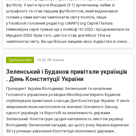
футболу. У матчі проти Йорданії (3:1) аргентинець забив зі
штрафного та став першим футболістом, який відзначався
голами у семи матчах чемпіонатів світу поспіль, пише
у Facebook головний редактор UAINFO.org Сергій Палєха.
Неймовірна серія триває ще з плейоф ЧС-2022 і продовжилася на
Мундіалі-2026. Крім того, цей гол став для Мессі 19-м на
чемпіонатах світу. Він ще більше зміцнив своє лідерство в списк...
Суспільство
14:23,
28 червня
Зеленський і Буданов привітали українців
. День Конституції України
Президент України Володимир Зеленський та начальник
Головного управління розвідки Міноборони Кирило Буданов
опублікували привітання з нагоди Дня Конституції України. У своїх
зверненнях вони наголосили на значенні Основного Закону,
єдності українців та боротьбі за незалежність держави
Зеленський: Конституцію щодня наповнюють змістом українці
Володимир Зеленський нагадав, що цього року Україна відзначає
30-ту річницю ухвалення Конституції незалежної держави....