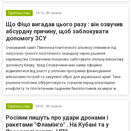
Суспільство
13:13,
28 червня
Що Фіцо вигадав цього разу : він озвучив
абсурдну причину, щоб заблокувати
допомогу ЗСУ
Очікуваний саміт Північноатлантичного альянсу опинився під
загрозою гучного політичного скандалу через рішення
керівництва Словаччини показово саботувати спільну військову
допомогу Києву. Уряд Словаччини має намір офіційно
відмовитися від участі у спільних програмах фінансування
військових потреб та закупівлі зброї для української армії. Таке
рішення політики обґрунтовують страхом перед ескалацією
конфлікту та гіпотетичним падінням безпілотників на мирні ж...
Суспільство
09:47,
28 червня
Росіяни пишуть про удари дронами і
ракетами "Фламінго" . На Кубані та у