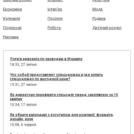
Економіка
Інтер'єр
Мода
Кулінарія
Послуги
Родина
Подорожі
Робота
Дитячий розділ
Реклама
Услуги адвоката по разводам в Израиле
18:33,
27 липня
Что собой представляет спецодежда и где купить
спецодежду по выгодной цене?
13:31,
27 липня
Як директору перевірити спецодяг перед закупівлею за 15
хвилин
10:34,
17 липня
Як обрати календарі з логотипом для компанії: формати,
дизайн, друк
10:08,
6 червня