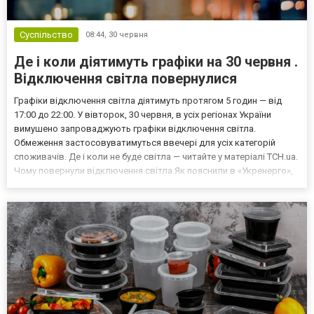
Суспільство
08:44,
30 червня
Де і коли діятимуть графіки на 30 червня .
Відключення світла повернулися
Графіки відключення світла діятимуть протягом 5 годин — від
17:00 до 22:00. У вівторок, 30 червня, в усіх регіонах України
вимушено запроваджують графіки відключення світла.
Обмеження застосовуватимуться ввечері для усіх категорій
споживачів. Де і коли не буде світла — читайте у матеріалі ТСН.ua.
Чому повернули відключення світла Як пояснили в «Укренерго»,
причина запровадження обмежень — значне зростання рівня
енергетики через спекотну погоду. Графіки від...