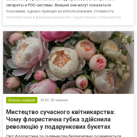
сигареты и POD-системы. Внешне они могут показаться
похожими, однако принцип их использования, стоимость
эксплуатации и функциональность существенно отличаются.
Перед покупкой стоит разобраться, какое решение лучше
подойдет именно вам. Что представляют собой одноразовые
электронные сигареты и P...
Бізнес новини
22:07,
26 червня
Мистецтво сучасного квітникарства:
Чому флористична губка здійснила
революцію у подарункових букетах
Світ флористики та садівництва безперервно розвивається,