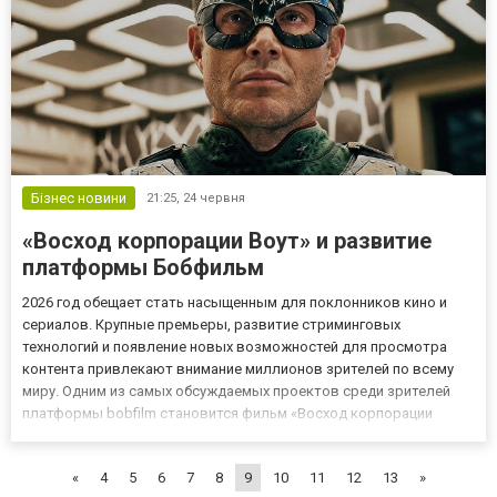
Бізнес новини
21:25,
24 червня
«Восход корпорации Воут» и развитие
платформы Бобфильм
2026 год обещает стать насыщенным для поклонников кино и
сериалов. Крупные премьеры, развитие стриминговых
технологий и появление новых возможностей для просмотра
контента привлекают внимание миллионов зрителей по всему
миру. Одним из самых обсуждаемых проектов среди зрителей
платформы bobfilm становится фильм «Восход корпорации
Воут», который расширяет известную вселенную и раскрывает
новые подробности о событиях, предшествовавших основной
«
4
5
6
7
8
9
10
11
12
13
»
истории. Самые...