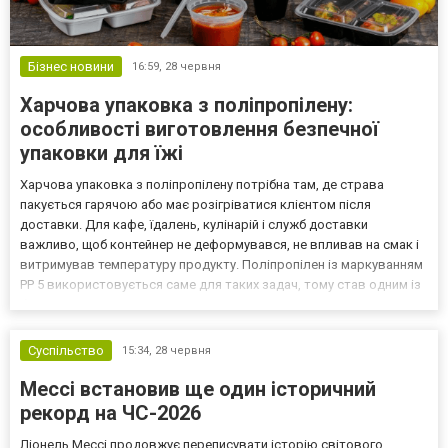
Бізнес новини
16:59,
28 червня
Харчова упаковка з поліпропілену:
особливості виготовлення безпечної
упаковки для їжі
Харчова упаковка з поліпропілену потрібна там, де страва
пакується гарячою або має розігріватися клієнтом після
доставки. Для кафе, їдалень, кулінарій і служб доставки
важливо, щоб контейнер не деформувався, не впливав на смак і
витримував температуру продукту. Поліпропілен із маркуванням
PP 5 використовується саме для таких задач, тому став одним із
базових матеріалів для гарячих супів, гарнірів і других страв.
Поліпропілен PP 5 як матеріал для безпечної...
Суспільство
15:34,
28 червня
Мессі встановив ще один історичний
рекорд на ЧС-2026
Ліонель Мессі продовжує переписувати історію світового