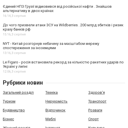
Єдиний НПЗ Грузії відмовився від російської нафти . Знайшов
альтернативу в двох країнах
16:14,
3 серпня
До чого призвели атаки ЗСУ на Wildberries . 200 млрд збитків і ризик
краху банків рф
15:16,
3 серпня
NYT - Китай розгорнув небачену за масштабом мережу
спостереження за іноземцями
13:16,
3 серпня
Le Figaro - росія встановила рекорд за кількістю ракетних ударів по
Україні у липні
12:06,
3 серпня
Рубрики новин
Загальний розділ
Техніка
Здоров'я
Туризм
Нерухомість
Транспорт
Будівництво
Відпочинок
Розваги
Бізнес
Меблі
Спорт
Жіночий розділ
Інтернет
Культура