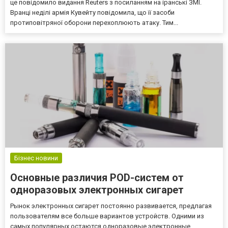
це повідомило видання Reuters з посиланням на іранські ЗМІ.
Вранці неділі армія Кувейту повідомила, що її засоби
протиповітряної оборони перехоплюють атаку. Тим...
Бізнес новини
Основные различия POD-систем от
одноразовых электронных сигарет
Рынок электронных сигарет постоянно развивается, предлагая
пользователям все больше вариантов устройств. Одними из
самых популярных остаются одноразовые электронные