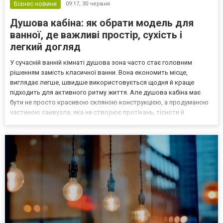
Бізнес новини
09:17,
30 червня
Душова кабіна: як обрати модель для
ванної, де важливі простір, сухість і
легкий догляд
У сучасній ванній кімнаті душова зона часто стає головним
рішенням замість класичної ванни. Вона економить місце,
виглядає легше, швидше використовується щодня й краще
підходить для активного ритму життя. Але душова кабіна має
бути не просто красивою скляною конструкцією, а продуманою
частиною санвузла, яка не створює протікань, тісноти й
складного прибирання. Невдалий вибір зазвичай проявляється
вже після монтажу. Двері відкриваються незручно, піддон вияв...