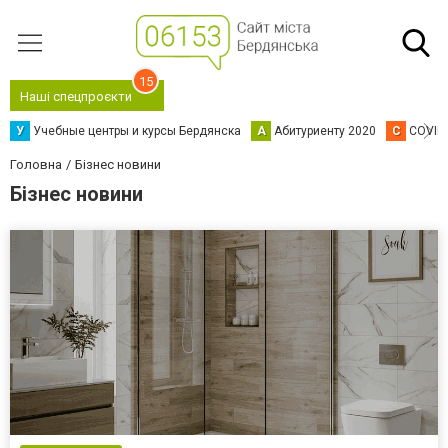
15
Наші спецпроєкти
У
Учебные центры и курсы Бердянска
А
Абитуриенту 2020
C
COVID
Головна
Бізнес новини
Бізнес новини