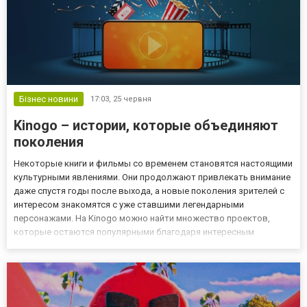
Бізнес новини
17:03,
25 червня
Kinogo – истории, которые объединяют
поколения
Некоторые книги и фильмы со временем становятся настоящими
культурными явлениями. Они продолжают привлекать внимание
даже спустя годы после выхода, а новые поколения зрителей с
интересом знакомятся с уже ставшими легендарными
персонажами. На Kinogo можно найти множество проектов,
которые остаются популярными благодаря интересным
сюжетам, запоминающимся героям и особой атмосфере. Мир
сериалов постоянно развивается, предлагая зрителям новые
истории и совреме...