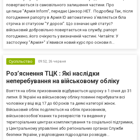
повертаються із самовільного залишення частини. Про
це пише "Армія Inform", передає Цензор.НЕТ. Подробиці Так, після
погодження рапорту в Армія ID автоматично з’являється біла
стрічка зі статусом "У дорозі". Що означає цей статус?
військовий добровільно повертається на службу; рапорт
погоджено; його очікують у визначеній частині. Читайте: У
застосунку "Армія+" з’явився новий курс про основи п...
Суспільство
09:52,
26 червня
Роз’яснення ТЦК : Які наслідки
неперебування на військовому обліку
Взяття на облік призовників відбувається щороку з 1 січня до 31
липня. В Україні на військовому обліку повинні перебувати всі
чоловіки у віці від 17 до 60 років та деякі категорії жінок.
Військовий облік поділяється на облік призовників,
військовозобов’язаних та резервістів та ведення у
територіальних центрах комплектування та соціальної підтримки,
у Центральному управлінні або регіональних органах Служби
безпеки України, у відповідних підрозділах розвідув...