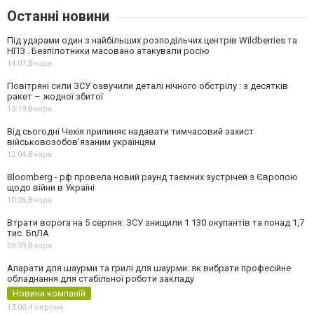
Останні новини
Під ударами один з найбільших розподільчих центрів Wildberries та
НПЗ . Безпілотники масовано атакували росію
14:07,
Вчора
Повітряні сили ЗСУ озвучили деталі нічного обстрілу : з десятків
ракет – жодної збитої
13:19,
Вчора
Від сьогодні Чехія припиняє надавати тимчасовий захист
військовозобов’язаним українцям
12:04,
Вчора
Bloomberg - рф провела новий раунд таємних зустрічей з Європою
щодо війни в Україні
10:26,
Вчора
Втрати ворога на 5 серпня: ЗСУ знищили 1 130 окупантів та понад 1,7
тис. БпЛА
09:59,
Вчора
Апарати для шаурми та грилі для шаурми: як вибрати професійне
обладнання для стабільної роботи закладу
Новини компаній
13:00,
4 серпня