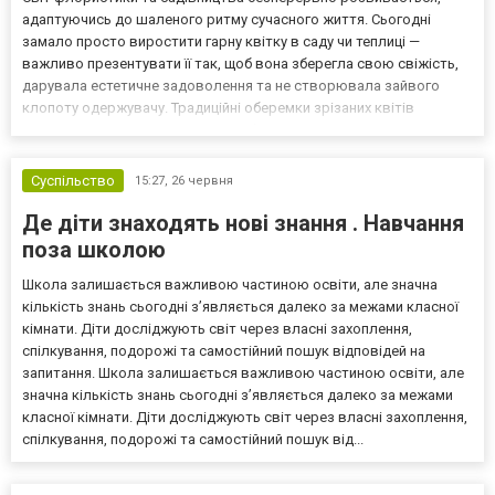
адаптуючись до шаленого ритму сучасного життя. Сьогодні
замало просто виростити гарну квітку в саду чи теплиці —
важливо презентувати її так, щоб вона зберегла свою свіжість,
дарувала естетичне задоволення та не створювала зайвого
клопоту одержувачу. Традиційні оберемки зрізаних квітів
поступово поступаються місцем більш технологічним та
продуманим рішенням. Справжнім проривом у дизайні рослинних
ком...
Суспільство
15:27,
26 червня
Де діти знаходять нові знання . Навчання
поза школою
Школа залишається важливою частиною освіти, але значна
кількість знань сьогодні з’являється далеко за межами класної
кімнати. Діти досліджують світ через власні захоплення,
спілкування, подорожі та самостійний пошук відповідей на
запитання. Школа залишається важливою частиною освіти, але
значна кількість знань сьогодні з’являється далеко за межами
класної кімнати. Діти досліджують світ через власні захоплення,
спілкування, подорожі та самостійний пошук від...