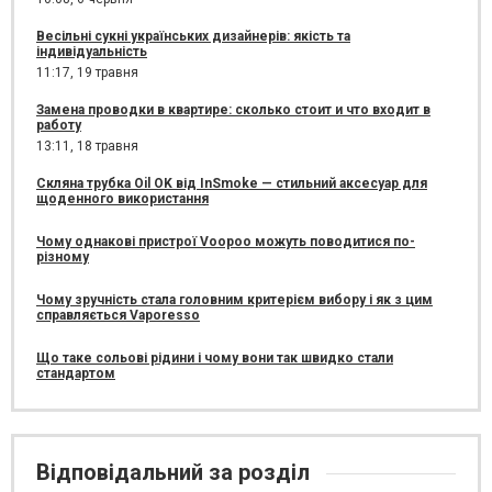
Весільні сукні українських дизайнерів: якість та
індивідуальність
11:17,
19 травня
Замена проводки в квартире: сколько стоит и что входит в
работу
13:11,
18 травня
Скляна трубка Oil OK від InSmoke — стильний аксесуар для
щоденного використання
Чому однакові пристрої Voopoo можуть поводитися по-
різному
Чому зручність стала головним критерієм вибору і як з цим
справляється Vaporesso
Що таке сольові рідини і чому вони так швидко стали
стандартом
Відповідальний за розділ