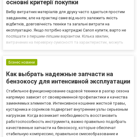
основні критерії покупки
Вибір витратних матеріалів для друку часто здається простим
завданням, але на практиці саме від нього залежить якість
відбитків, довговічність техніки та загальні витрати на
експлуатацію. Якщо потрібно картриджі Canon купити, варто не
поспішати з першим-ліпшим варіантом. Кілька хвилин,
витрачених на перевірку сумісності та характеристик, можуть
позбавити багатьох неприємностей у майбутньому. Сучасний
ринок пропонує величезний вибір витратних матеріалів, і...
Бізнес новини
Как выбрать надежные запчасти на
бензокосу для интенсивной эксплуатации
Стабильное функционирование садовой техники в разгар сезона
напрямую зависит от своевременной профилактики и качества
заменяемых элементов. Интенсивное кошение жесткой травы,
кустарника и сорняков подвергает внутренние узлы серьезным
нагрузкам. Когда возникает необходимость восстановить
работоспособность инструмента, важно правильно подобрать
качественные запчасти на бензокосу, которые обеспечат
стабильную компрессию, правильное смесеобразование и