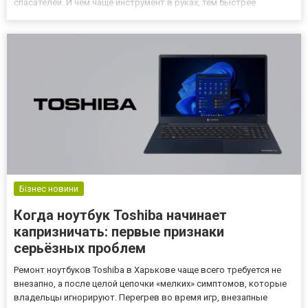
спасателей. И чем чаще инструмент в руках, тем быстрее
изнашиваются расходники. Именно в этот момент человек
понимает: без качественных комплектующих любимая пила
превращ...
Бізнес новини
Когда ноутбук Toshiba начинает
капризничать: первые признаки
серьёзных проблем
Ремонт ноутбуков Toshiba в Харькове чаще всего требуется не
внезапно, а после целой цепочки «мелких» симптомов, которые
владельцы игнорируют. Перегрев во время игр, внезапные