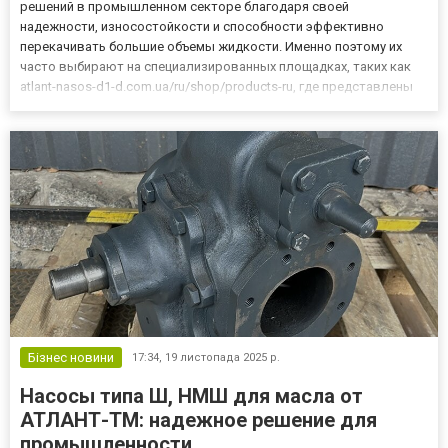
решений в промышленном секторе благодаря своей
надежности, износостойкости и способности эффективно
перекачивать большие объемы жидкости. Именно поэтому их
часто выбирают на специализированных площадках, таких как
atlant-nasos-d1-d.com.ua/ru/shop/products-ru, где представлены
различные модификации оборудования. Эти агрегаты
используются десятилетиями и доказали свою эффективность в
сложных условиях экспл...
Бізнес новини
17:34,
19 листопада 2025 р.
Насосы типа Ш, НМШ для масла от
АТЛАНТ-ТМ: надежное решение для
промышленности