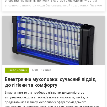
оперативную память, почистить систему охлаждения — с этим
вполне справляются люди без специальной подготовки. Главное
— знать особенности конкретной модели. В этой статье
разберём апгрейд на примере двух самых популярных линеек:
ASUS TUF / VivoB...
Бізнес новини
17:31,
19 квітня
Електрична мухоловка: сучасний підхід
до гігієни та комфорту
З настанням тепла проблема літаючих шкідників стає
актуальною як для власників приватних осель, так і для
представників бізнесу, особливо у сфері громадського
харчування. Використання хімічних розпилювачів чи застарілих