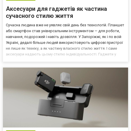
Аксесуари для гаджетів як частина
сучасного стилю життя
Сучасна людина вже не уявляє свій день без технологій. Планшет
або смартфон став універсальним інструментом — для роботи,
навчання, подорожей і навіть дозвілля. У Запоріжжі, як і по всій
Україні, дедалі більше людей використовують цифрові пристрої
не лише як техніку, а як частину власного стилю життя. І саме
аксесуари надають цьому стилю індивідуальності. Гаджети у
ритмі міста Мешканці великих міст прагнуть, щоб техніка була не
лише функціональною, а й виг...