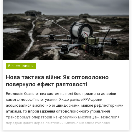
Бізнес новини
Нова тактика війни: Як оптоволокно
повернуло ефект раптовості
Еволюція безпілотних систем на полі бою призвела до зміни
самої філософії пілотування. Якщо раніше FPV-дрони
асоціювалися виключно зі швидкісними, майже рефлекторними
атаками, то впровадження оптоволоконного управління
трансформує операторів на «розумних мисливців». Технологія
передачі даних через світловий імпульс нівелює головну
вразливість радіоканалу — залежність від радіоелектронної