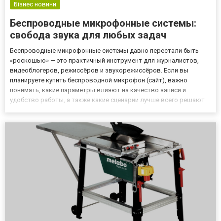
Бізнес новини
Беспроводные микрофонные системы:
свобода звука для любых задач
Беспроводные микрофонные системы давно перестали быть
«роскошью» — это практичный инструмент для журналистов,
видеоблогеров, режиссёров и звукорежиссёров. Если вы
планируете купить беспроводной микрофон (сайт), важно
понимать, какие параметры влияют на качество записи и
удобство работы, а также какие сценарии лучше всего решают
современные комплекты. Что такое беспроводные
микрофонные системы Под этим термином обычно понимают
набор «передатчик + приёмник»,...