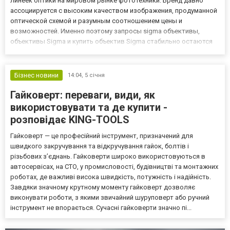
линеек оптики на мировом рынке фототехники. Бренд давно
ассоциируется с высоким качеством изображения, продуманной
оптической схемой и разумным соотношением цены и
возможностей. Именно поэтому запросы sigma объективы,
объективы Sigma и купить объектив Sigma стабильно остаются
популярными как среди любителей, так и среди
профессиональных фотографов. В магазине фототехники Sigma
Lens представлен акту...
Бізнес новини
14:04,
5 січня
Гайковерт: переваги, види, як
використовувати та де купити -
розповідає KING-TOOLS
Гайковерт — це професійний інструмент, призначений для
швидкого закручування та відкручування гайок, болтів і
різьбових з’єднань. Гайковерти широко використовуються в
автосервісах, на СТО, у промисловості, будівництві та монтажних
роботах, де важливі висока швидкість, потужність і надійність.
Завдяки значному крутному моменту гайковерт дозволяє
виконувати роботи, з якими звичайний шуруповерт або ручний
інструмент не впорається. Сучасні гайковерти значно пі...