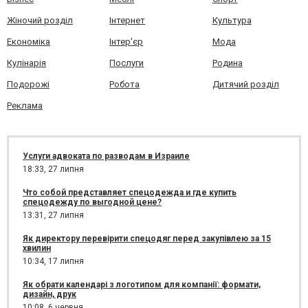
Жіночий розділ
Інтернет
Культура
Економіка
Інтер'єр
Мода
Кулінарія
Послуги
Родина
Подорожі
Робота
Дитячий розділ
Реклама
Услуги адвоката по разводам в Израиле
18:33,
27 липня
Что собой представляет спецодежда и где купить
спецодежду по выгодной цене?
13:31,
27 липня
Як директору перевірити спецодяг перед закупівлею за 15
хвилин
10:34,
17 липня
Як обрати календарі з логотипом для компанії: формати,
дизайн, друк
10:08,
6 червня