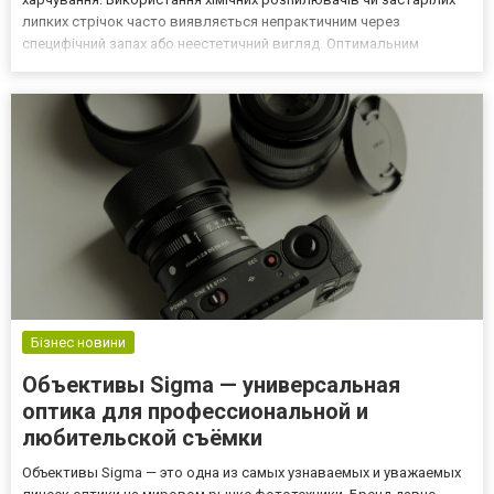
липких стрічок часто виявляється непрактичним через
специфічний запах або неестетичний вигляд. Оптимальним
виходом із ситуації стає професійна електрична мухоловка
https://tepla-domivka.com/znishchuvach-komah/profesjn-
znishchuvach-komah/, я...
Бізнес новини
Объективы Sigma — универсальная
оптика для профессиональной и
любительской съёмки
Объективы Sigma — это одна из самых узнаваемых и уважаемых