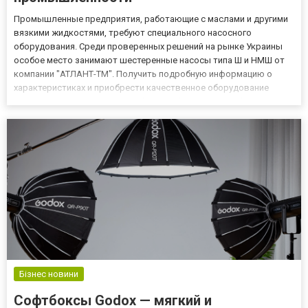
Промышленные предприятия, работающие с маслами и другими
вязкими жидкостями, требуют специального насосного
оборудования. Среди проверенных решений на рынке Украины
особое место занимают шестеренные насосы типа Ш и НМШ от
компании "АТЛАНТ-ТМ". Получить подробную информацию о
характеристиках и приобрести качественное оборудование
можно на официальном сайте https://atlant-nasos-nmsh.com.ua/ru/.
Производитель гарантирует оптимальное соотношение цены и
качеств...
Бізнес новини
Софтбоксы Godox — мягкий и