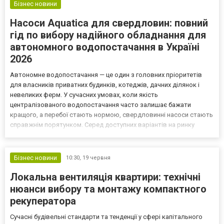
Бізнес новини
Насоси Aquatica для свердловин: повний
гід по вибору надійного обладнання для
автономного водопостачання в Україні
2026
Автономне водопостачання — це один з головних пріоритетів
для власників приватних будинків, котеджів, дачних ділянок і
невеликих ферм. У сучасних умовах, коли якість
централізованого водопостачання часто залишає бажати
кращого, а перебої стають нормою, свердловинні насоси стають
справжнім порятунком. Серед доступних варіантів на ринку
особливе місце займають насоси Aquatica — практичне, надійне
та доступне за ціною обладнання, яке добре адаптоване до
украї...
Бізнес новини
10:30,
19 червня
Локальна вентиляція квартири: технічні
нюанси вибору та монтажу компактного
рекуператора
Сучасні будівельні стандарти та тенденції у сфері капітального