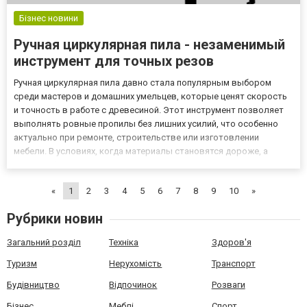
Бізнес новини
Ручная циркулярная пила - незаменимый
инструмент для точных резов
Ручная циркулярная пила давно стала популярным выбором
среди мастеров и домашних умельцев, которые ценят скорость
и точность в работе с древесиной. Этот инструмент позволяет
выполнять ровные пропилы без лишних усилий, что особенно
актуально при ремонте, строительстве или изготовлении
мебели. В условиях, когда материалы становятся дороже, а
сроки работ сжимаются, такая пила помогает экономить время и
ресурсы. Многие сталкиваются с проблемой выбора
«
1
2
3
4
5
6
7
8
9
10
»
подходяще...
Рубрики новин
Загальний розділ
Техніка
Здоров'я
Туризм
Нерухомість
Транспорт
Будівництво
Відпочинок
Розваги
Бізнес
Меблі
Спорт