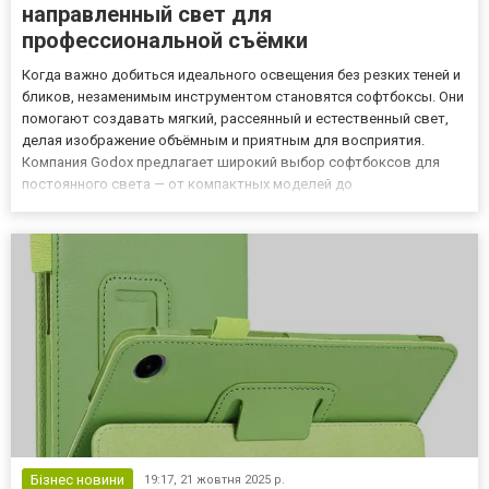
направленный свет для
профессиональной съёмки
Когда важно добиться идеального освещения без резких теней и
бликов, незаменимым инструментом становятся софтбоксы. Они
помогают создавать мягкий, рассеянный и естественный свет,
делая изображение объёмным и приятным для восприятия.
Компания Godox предлагает широкий выбор софтбоксов для
постоянного света — от компактных моделей до
профессиональных решений для крупных студий. Ознакомиться с
ассортиментом можно на godox.in.ua. Что такое софтбокс и
зачем он н...
Бізнес новини
19:17,
21 жовтня 2025 р.