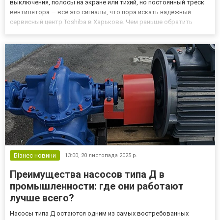
выключения, полосы на экране или тихий, но постоянный треск
вентилятора — всё это сигналы, что пора искать надёжный
сервисный центр Toshiba в Харькове. Чем раньше обратить
внимание, тем дешевле обойдётся восстановление. Многие
думают, что старые модели Satellite, Portege или Tecra уже...
Бізнес новини
13:00,
20 листопада 2025 р.
Преимущества насосов типа Д в
промышленности: где они работают
лучше всего?
Насосы типа Д остаются одним из самых востребованных