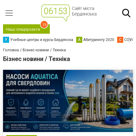
15
Наші спецпроєкти
У
Учебные центры и курсы Бердянска
А
Абитуриенту 2020
C
COVID
Головна
Бізнес новини
Техніка
Бізнес новини / Техніка