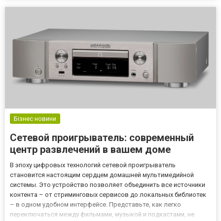
обстановки, дозволяючи пілотам діяти більш виважено та
тактично грамо...
Бізнес новини
Сетевой проигрыватель: современный
центр развлечений в вашем доме
В эпоху цифровых технологий сетевой проигрыватель
становится настоящим сердцем домашней мультимедийной
системы. Это устройство позволяет объединить все источники
контента – от стриминговых сервисов до локальных библиотек
– в одном удобном интерфейсе. Представьте, как легко
переключаться между фильмами, музыкой и подкастами, не