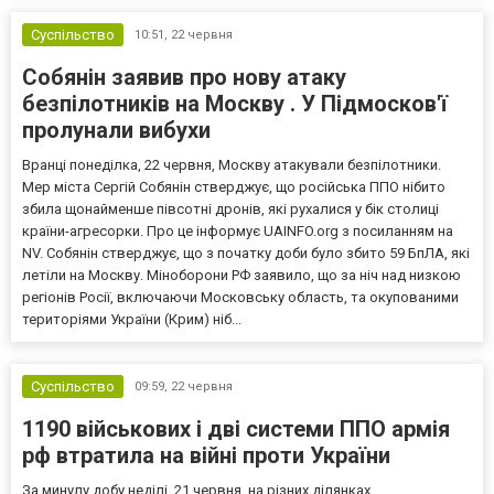
Суспільство
10:51,
22 червня
Собянін заявив про нову атаку
безпілотників на Москву . У Підмосков'ї
пролунали вибухи
Вранці понеділка, 22 червня, Москву атакували безпілотники.
Мер міста Сергій Собянін стверджує, що російська ППО нібито
збила щонайменше півсотні дронів, які рухалися у бік столиці
країни-агресорки. Про це інформує UAINFO.org з посиланням на
NV. Собянін стверджує, що з початку доби було збито 59 БпЛА, які
летіли на Москву. Міноборони РФ заявило, що за ніч над низкою
регіонів Росії, включаючи Московську область, та окупованими
територіями України (Крим) ніб...
Суспільство
09:59,
22 червня
1190 військових і дві системи ППО армія
рф втратила на війні проти України
За минулу добу неділі, 21 червня, на різних ділянках