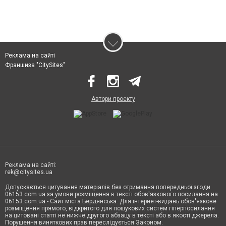
Реклама на сайті
Франшиза "CitySites"
Автори проєкту
Реклама на сайті:
rek@citysites.ua
Допускається цитування матеріалів без отримання попередньої згоди
06153.com.ua за умови розміщення в тексті обов'язкового посилання на
06153.com.ua - Сайт міста Бердянська. Для інтернет-видань обов'язкове
розміщення прямого, відкритого для пошукових систем гіперпосилання
на цитовані статті не нижче другого абзацу в тексті або в якості джерела.
Порушення виняткових прав переслідується Законом.