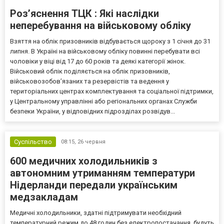
Роз’яснення ТЦК : Які наслідки
неперебування на військовому обліку
Взяття на облік призовників відбувається щороку з 1 січня до 31
липня. В Україні на військовому обліку повинні перебувати всі
чоловіки у віці від 17 до 60 років та деякі категорії жінок.
Військовий облік поділяється на облік призовників,
військовозобов’язаних та резервістів та ведення у
територіальних центрах комплектування та соціальної підтримки,
у Центральному управлінні або регіональних органах Служби
безпеки України, у відповідних підрозділах розвідув...
Суспільство
08:15,
26 червня
600 медичних холодильників з
автономним утриманням температури
Нідерланди передали українським
медзакладам
Медичні холодильники, здатні підтримувати необхідний
температурний режим до 48 годин без електропостачання, будуть