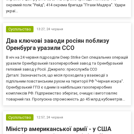
окремий полк "Рейд"; 414 окрема бригада "Птахи Мадяра". Удари
украї...
Суспільство
13:27,
24 червня
Два ключові заводи росіян поблизу
Оренбурга уразили ССО
В ніч на 24 червня підрозділи Deep Strike Сил спеціальних операцій
уразили Оренбурзький газопереробний завод та Оренбурзький
гелієвий завод у Росії. Джерело: пресслужба ССО
Деталі: Зазначається, що місія проходила у взаємодії з
підпільним повстанським рухом на території РФ "Черная искра".
Оренбурзький ГПЗ є одним із найбільших газопереробних
комплексів РФ. Підприємство зберігає, очищує і виготовляє
товарний газ. Пропускна спроможність до 45 млрд кубометрів...
Суспільство
12:57,
24 червня
Міністр американської армії - у США