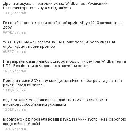
Дрони атакували черговий склад Wildberries . Російський
Єкатеринбург прокинувся від вибухів
10:12,
7 серпня
Генштаб оновив втрати російської армії . Мінус 1210 окупантів за
добу
09:44,
7 серпня
WSJ - Путін може напасти на НАТО вже восени: розвідка США
опублікувала новий прогноз
08:32,
7 серпня
Під ударами один з найбільших розподільчих центрів Wildberries та
НПЗ . Безпілотники масовано атакували росію
14:07,
5 серпня
Повітряні сили ЗСУ озвучили деталі нічного обстрілу : з десятків
ракет – жодної збитої
13:19,
5 серпня
Від сьогодні Чехія припиняє надавати тимчасовий захист
військовозобов’язаним українцям
12:04,
5 серпня
Bloomberg - рф провела новий раунд таємних зустрічей з Європою
щодо війни в Україні
10:26,
5 серпня