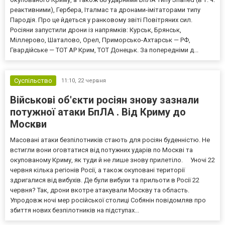
реактивними), Гербера, Італмас та дронами-імітаторами типу
Пародія. Про це йдеться у ранковому звіті Повітряних сил.
Росіяни запустили дрони із напрямків: Курськ, Брянськ,
Міллерово, Шаталово, Орел, Приморсько-Ахтарськ — РФ,
Гвардійське — ТОТ АР Крим, ТОТ Донецьк. За попередніми д...
Суспільство
11:10,
22 червня
Військові об'єкти росіян знову зазнали
потужної атаки БпЛА . Від Криму до
Москви
Масовані атаки безпілотників стають для росіян буденністю. Не
встигли вони оговтатися від потужних ударів по Москві та
окупованому Криму, як туди й не лише знову прилетіло. Уночі 22
червня кілька регіонів Росії, а також окуповані території
здригалися від вибухів. Де були вибухи та прильоти в Росії 22
червня? Так, дрони вкотре атакували Москву та область.
Упродовж ночі мер російської столиці Собянін повідомляв про
збиття нових безпілотників на підступах...