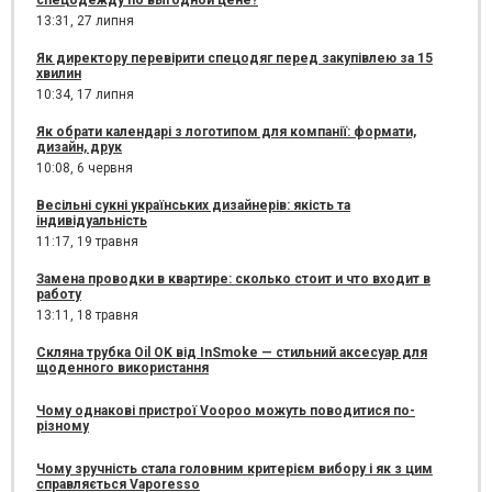
13:31,
27 липня
Як директору перевірити спецодяг перед закупівлею за 15
хвилин
10:34,
17 липня
Як обрати календарі з логотипом для компанії: формати,
дизайн, друк
10:08,
6 червня
Весільні сукні українських дизайнерів: якість та
індивідуальність
11:17,
19 травня
Замена проводки в квартире: сколько стоит и что входит в
работу
13:11,
18 травня
Скляна трубка Oil OK від InSmoke — стильний аксесуар для
щоденного використання
Чому однакові пристрої Voopoo можуть поводитися по-
різному
Чому зручність стала головним критерієм вибору і як з цим
справляється Vaporesso