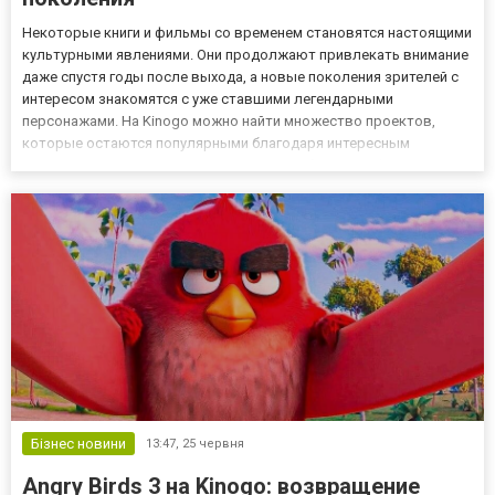
Некоторые книги и фильмы со временем становятся настоящими
культурными явлениями. Они продолжают привлекать внимание
даже спустя годы после выхода, а новые поколения зрителей с
интересом знакомятся с уже ставшими легендарными
персонажами. На Kinogo можно найти множество проектов,
которые остаются популярными благодаря интересным
сюжетам, запоминающимся героям и особой атмосфере. Мир
сериалов постоянно развивается, предлагая зрителям новые
истории и совреме...
Бізнес новини
13:47,
25 червня
Angry Birds 3 на Kinogo: возвращение