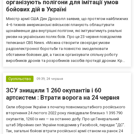
організують полігони для імітації умов
бойових дій в Україні
Міністр армії США Ден Дрісколл заявив, що протягом найближчих
4−6 тижнів американські військові планують облаштувати
щонайменше два внутрішні полігони, які імітуватимуть реальні
умови на українських полях боїв. Про це 23 червня повідомляв
телеканал CBS News. «Можна створити своєрідні умови
радіоелектронної боротьби та повністю змоделювати
обставини бойових дій, а також організувати спільну роботу
виробників дронів та розробників засобів протидії дронам. Кр...
Суспільство
09:39,
24 червня
ЗСУ знищили 1 260 окупантів і 60
артсистем : Втрати ворога на 24 червня
Сили оборони України з початку повномасштабного російського
вторгнення 24 лютого 2022 року ліквідували близько 1 395 790
окупантів, 1260 із них — за останню добу. Про це Генеральний
штаб Збройних сил України повідомив у Facebook, передає "ДС".
Так, загальні бойові втрати російської армії станом на ранок 24