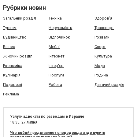
Рубрики новин
Загальний розділ
Техніка
Здоров'я
Туризм
Нерухомість
Транспорт
Будівництво
Відпочинок
Розваги
Бізнес
Меблі
Спорт
Жіночий розділ
Інтернет
Культура
Економіка
Інтер'єр
Мода
Кулінарія
Послуги
Родина
Подорожі
Робота
Дитячий розділ
Реклама
Услуги адвоката по разводам в Израиле
18:33,
27 липня
Что собой представляет спецодежда и где купить
спецодежду по выгодной цене?