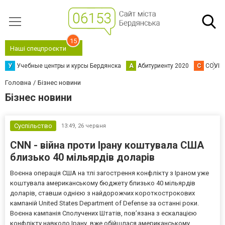
15
Наші спецпроєкти
У
Учебные центры и курсы Бердянска
А
Абитуриенту 2020
C
COVID
Головна
Бізнес новини
Бізнес новини
Суспільство
13:49,
26 червня
CNN - війна проти Ірану коштувала США
близько 40 мільярдів доларів
Воєнна операція США на тлі загострення конфлікту з Іраном уже
коштувала американському бюджету близько 40 мільярдів
доларів, ставши однією з найдорожчих короткострокових
кампаній United States Department of Defense за останні роки.
Воєнна кампанія Сполучених Штатів, пов’язана з ескалацією
конфлікту навколо Ірану, вже обійшлася американському