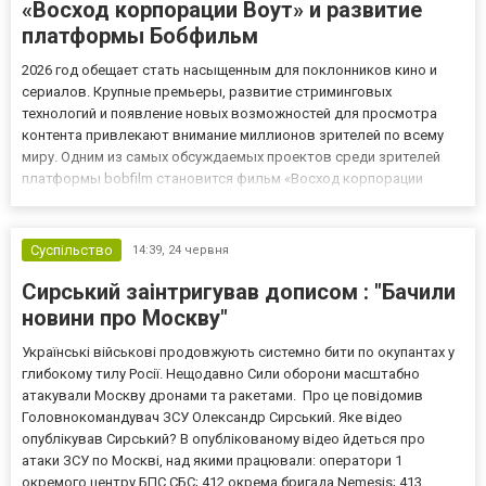
«Восход корпорации Воут» и развитие
платформы Бобфильм
2026 год обещает стать насыщенным для поклонников кино и
сериалов. Крупные премьеры, развитие стриминговых
технологий и появление новых возможностей для просмотра
контента привлекают внимание миллионов зрителей по всему
миру. Одним из самых обсуждаемых проектов среди зрителей
платформы bobfilm становится фильм «Восход корпорации
Воут», который расширяет известную вселенную и раскрывает
новые подробности о событиях, предшествовавших основной
истории. Самые...
Суспільство
14:39,
24 червня
Сирський заінтригував дописом : "Бачили
новини про Москву"
Українські військові продовжують системно бити по окупантах у
глибокому тилу Росії. Нещодавно Сили оборони масштабно
атакували Москву дронами та ракетами. Про це повідомив
Головнокомандувач ЗСУ Олександр Сирський. Яке відео
опублікував Сирський? В опублікованому відео йдеться про
атаки ЗСУ по Москві, над якими працювали: оператори 1
окремого центру БПС СБС; 412 окрема бригада Nemesis; 413