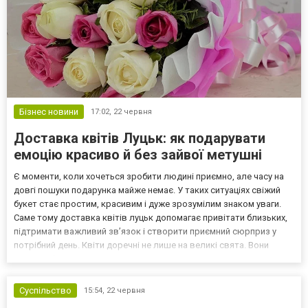
Бізнес новини
17:02,
22 червня
Доставка квітів Луцьк: як подарувати
емоцію красиво й без зайвої метушні
Є моменти, коли хочеться зробити людині приємно, але часу на
довгі пошуки подарунка майже немає. У таких ситуаціях свіжий
букет стає простим, красивим і дуже зрозумілим знаком уваги.
Саме тому доставка квітів луцьк допомагає привітати близьких,
підтримати важливий зв’язок і створити приємний сюрприз у
потрібний день. Квіти доречні не лише на великі свята. Вони
можуть з’явитися вранці як теплий початок дня, приїхати в офіс
посеред робочих справ або чекати л...
Суспільство
15:54,
22 червня