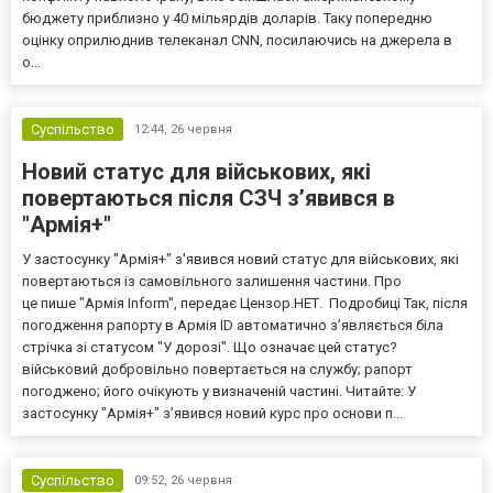
бюджету приблизно у 40 мільярдів доларів. Таку попередню
оцінку оприлюднив телеканал CNN, посилаючись на джерела в
о...
Суспільство
12:44,
26 червня
Новий статус для військових, які
повертаються після СЗЧ з’явився в
"Армія+"
У застосунку "Армія+" з'явився новий статус для військових, які
повертаються із самовільного залишення частини. Про
це пише "Армія Inform", передає Цензор.НЕТ. Подробиці Так, після
погодження рапорту в Армія ID автоматично з’являється біла
стрічка зі статусом "У дорозі". Що означає цей статус?
військовий добровільно повертається на службу; рапорт
погоджено; його очікують у визначеній частині. Читайте: У
застосунку "Армія+" з’явився новий курс про основи п...
Суспільство
09:52,
26 червня