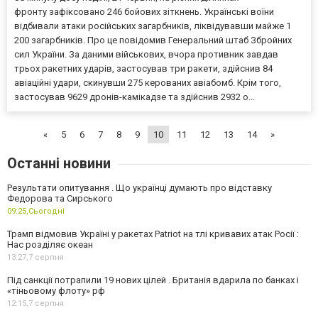
фронту зафіксовано 246 бойових зіткнень. Українські воїни
відбивали атаки російських загарбників, ліквідувавши майже 1
200 загарбників. Про це повідомив Генеральний штаб Збройних
сил України. За даними військових, вчора противник завдав
трьох ракетних ударів, застосував три ракети, здійснив 84
авіаційні удари, скинувши 275 керованих авіабомб. Крім того,
застосував 9629 дронів-камікадзе та здійснив 2932 о...
«
5
6
7
8
9
10
11
12
13
14
»
Останні новини
Результати опитування . Що українці думають про відставку
Федорова та Сирського
09:25,
Сьогодні
Трамп відмовив Україні у ракетах Patriot на тлі кривавих атак Росії :
Нас розділяє океан
13:27,
7 серпня
Під санкції потрапили 19 нових цілей . Британія вдарила по банках і
«тіньовому флоту» рф
12:15,
7 серпня