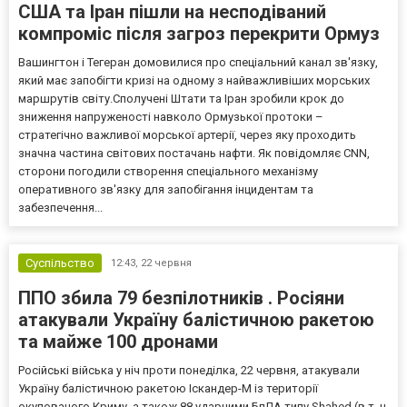
США та Іран пішли на несподіваний
компроміс після загроз перекрити Ормуз
Вашингтон і Тегеран домовилися про спеціальний канал зв'язку,
який має запобігти кризі на одному з найважливіших морських
маршрутів світу.Сполучені Штати та Іран зробили крок до
зниження напруженості навколо Ормузької протоки –
стратегічно важливої морської артерії, через яку проходить
значна частина світових постачань нафти. Як повідомляє CNN,
сторони погодили створення спеціального механізму
оперативного зв'язку для запобігання інцидентам та
забезпечення...
Суспільство
12:43,
22 червня
ППО збила 79 безпілотників . Росіяни
атакували Україну балістичною ракетою
та майже 100 дронами
Російські війська у ніч проти понеділка, 22 червня, атакували
Україну балістичною ракетою Іскандер-М із території
окупованого Криму, а також 88 ударними БпЛА типу Shahed (в т. ч.