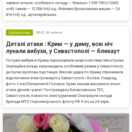
червня склали: особового складу — близько 1 395 790 (+1260)
осіб; танків — 12 056 (+6) од.; бойових броньованих машин — 24
816 (+4) од.; артилерійських...
Суспільство
08:42,
24 червня
Деталі атаки : Крим — у диму, всю ніч
лунали вибухи, у Севастополі — блекаут
Потужні вибухи в Криму паралізували енергосистему півострова.
Окупаційна влада запровадила особливий режим у Севастополі,
де палає вузлова підстанція. Масові удари по Криму спричинили
відключення електроенергії у Севастополі / Колаж: Главред,
фото: t.me/Crimeanwind Головне: Крим зазнав масованої нічної
атаки дронів і ракет Постраждала Балаклавська ТЕС,
Севастополь повністю знеструмлений Спалахнули склади
бригади МТО Чорноморського флоту РФ У ніч на 24 черв...