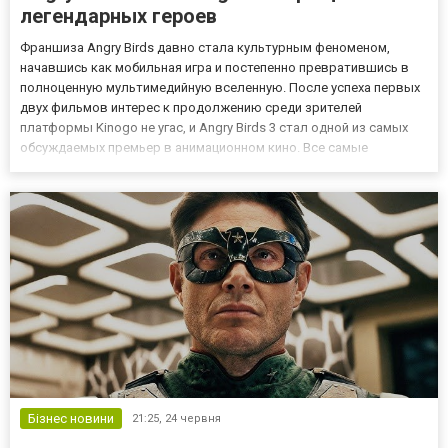
легендарных героев
Франшиза Angry Birds давно стала культурным феноменом,
начавшись как мобильная игра и постепенно превратившись в
полноценную мультимедийную вселенную. После успеха первых
двух фильмов интерес к продолжению среди зрителей
платформы Kinogo не угас, и Angry Birds 3 стал одной из самых
обсуждаемых премьер в анимационном кино. Все самые
интересные сериалы и фильмы 2026 представлены на
платформе Киного! Angry Birds 3: продолжение истории знакомых
героев Angry Bi...
Бізнес новини
21:25,
24 червня