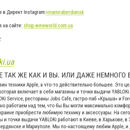
 в Директ Instagram:
vinamiraberdiansk
 на сайте:
shop.wineworld.com.ua
2
ki.ua
 ТАК ЖЕ КАК И ВЫ. ИЛИ ДАЖЕ НЕМНОГО 
зин техники Apple, а что-то действительно большее. Это це
 которая включает в себя магазины и точки выдачи YABLOKi.
i Service, рестораны Jobs Cafe, гастро-паб «Крыша» и Fore
но работаем над тем, что бы Вы могли максимально комфор
краине приобрести любимую технику и аксессуары. На се
 и точки выдачи YABLOKi работают в Киеве, в Харькове, в 
Бердянске и Мариуполе. Мы по-настоящему любим Apple, и 