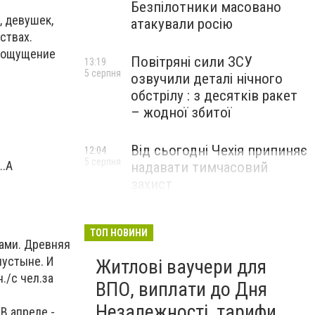
Безпілотники масовано
, девушек,
атакували росію
ствах.
и ощущение
Повітряні сили ЗСУ
13:19
5 серпня
озвучили деталі нічного
обстрілу : з десятків ракет
– жодної збитої
Від сьогодні Чехія припиняє
12:04
5 серпня
..А
надавати тимчасовий
захист
військовозобов’язаним
українцям
ТОП НОВИНИ
ками. Древняя
пустыне. И
Житлові ваучери для
./с чел.за
ВПО, виплати до Дня
Незалежності, тарифи
В апреле -