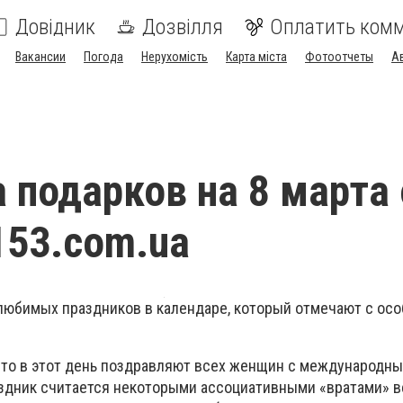
Довідник
Дозвілля
Оплатить ком
Вакансии
Погода
Нерухомість
Карта міста
Фотоотчеты
А
 подарков на 8 марта 
153.сom.ua
х любимых праздников в календаре, который отмечают с ос
, что в этот день поздравляют всех женщин с международн
праздник считается некоторыми ассоциативными «вратами» 