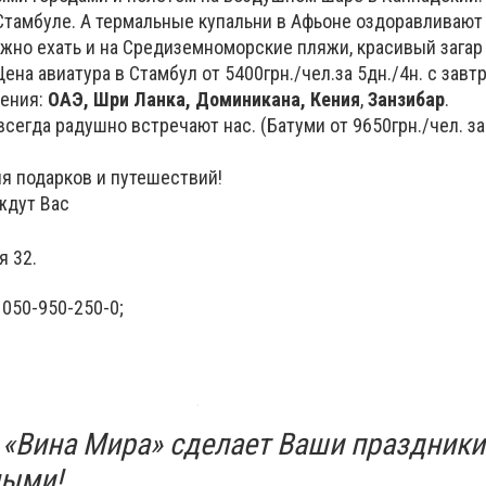
Стамбуле. А термальные купальни в Афьоне оздоравливают
ожно ехать и на Средиземноморские пляжи, красивый загар
ена авиатура в Стамбул от 5400грн./чел.за 5дн./4н. с завт
ления:
ОАЭ, Шри Ланка, Доминикана, Кения
,
Занзибар
.
всегда радушно встречают нас. (Батуми от 9650грн./чел. за
ля подарков и путешествий!
 ждут Вас
я 32.
 050-950-250-0;
 «Вина Мира» сделает Ваши праздники
мыми!