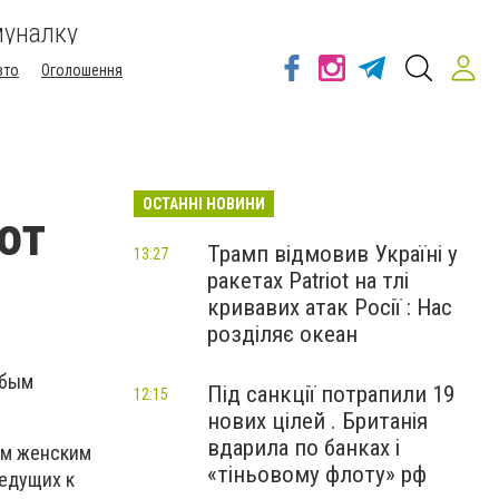
муналку
вто
Оголошення
ОСТАННІ НОВИНИ
от
Трамп відмовив Україні у
13:27
ракетах Patriot на тлі
кривавих атак Росії : Нас
розділяє океан
обым
Під санкції потрапили 19
12:15
нових цілей . Британія
вдарила по банках і
ым женским
«тіньовому флоту» рф
ведущих к