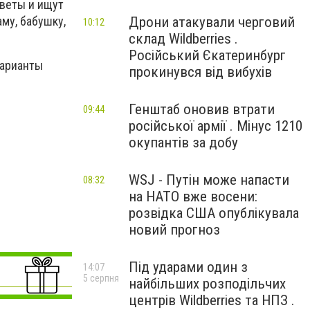
цветы и ищут
Дрони атакували черговий
му, бабушку,
10:12
склад Wildberries .
Російський Єкатеринбург
варианты
прокинувся від вибухів
Генштаб оновив втрати
09:44
російської армії . Мінус 1210
окупантів за добу
WSJ - Путін може напасти
08:32
на НАТО вже восени:
розвідка США опублікувала
новий прогноз
Під ударами один з
14:07
5 серпня
найбільших розподільчих
центрів Wildberries та НПЗ .