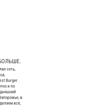
БОЛЬШЕ.
лая сеть,
ua,
st Burger .
тно и по
годняшний
Запорожье, в
делаем всё,