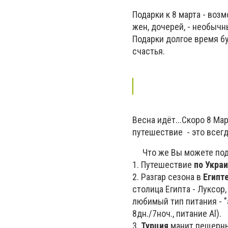
Подарки к 8 марта - во
жен, дочерей, - необыч
Подарки долгое время б
счастья.
Весна идёт...Скоро 8 Мар
путешествие - это всег
Что же Вы можете пода
1. Путешествие
по Украи
2. Разгар сезона в
Египт
столица Египта - Луксор
любимый тип питания - "a
8дн./7ноч., питание Al).
3.
Турция
манит пещерным