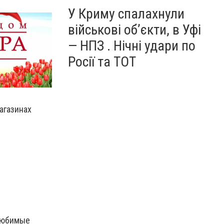
У Криму спалахнули
військові об’єкти, в Уфі
— НПЗ . Нічні удари по
Росії та ТОТ
агазинах
 любимые