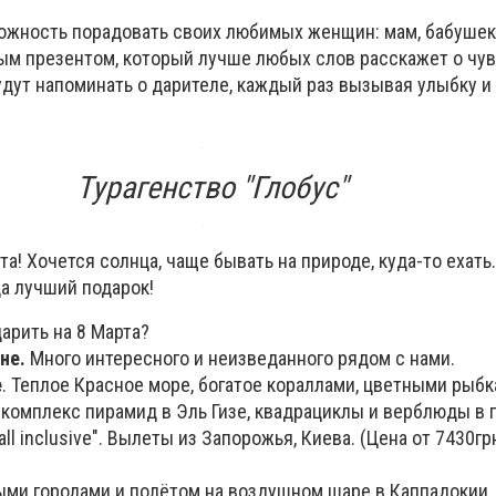
зможность порадовать своих любимых женщин: мам, бабушек
ным презентом, который лучше любых слов расскажет о чув
удут напоминать о дарителе, каждый раз вызывая улыбку 
Турагенство "Глобус"
та! Хочется солнца, чаще бывать на природе, куда-то ехать.
да лучший подарок!
рить на 8 Марта?
не.
Много интересного и неизведанного рядом с нами.
е
. Теплое Красное море, богатое кораллами, цветными рыб
, комплекс пирамид в Эль Гизе, квадрациклы и верблюды в 
ll inclusive". Вылеты из Запорожья, Киева. (Цена от 7430грн
и городами и полётом на воздушном шаре в Каппадокии. 