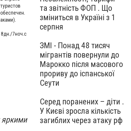
 туристов
та звітність ФОП . Що
 обеспечен.
зміниться в Україні з 1
раками).
серпня
 8дн./7ноч.с
ЗМІ - Понад 48 тисяч
мігрантів повернули до
Марокко після масового
прориву до іспанської
Сеути
Серед поранених – діти .
У Києві зросла кількість
 яркими
загиблих через атаку рф