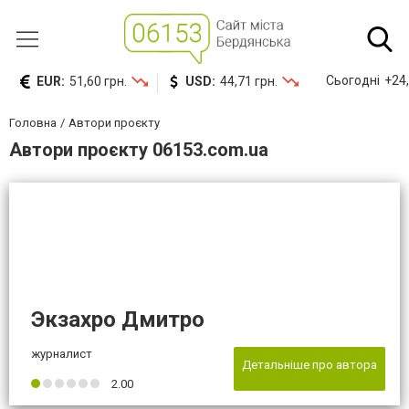
Сьогодні
+24,
EUR:
51,60 грн.
USD:
44,71 грн.
Головна
Автори проєкту
Автори проєкту 06153.com.ua
Экзахро Дмитро
журналист
Детальніше про автора
2.00