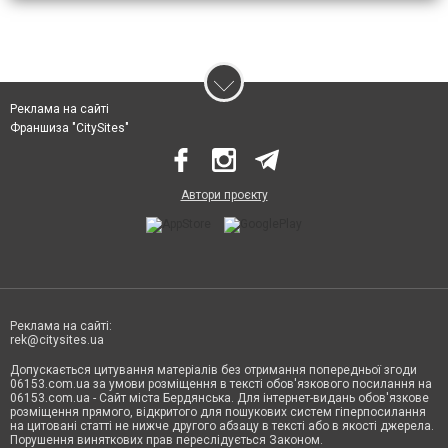
Реклама на сайті
Франшиза "CitySites"
Автори проєкту
Реклама на сайті:
rek@citysites.ua
Допускається цитування матеріалів без отримання попередньої згоди
06153.com.ua за умови розміщення в тексті обов'язкового посилання на
06153.com.ua - Сайт міста Бердянська. Для інтернет-видань обов'язкове
розміщення прямого, відкритого для пошукових систем гіперпосилання
на цитовані статті не нижче другого абзацу в тексті або в якості джерела.
Порушення виняткових прав переслідується Законом.