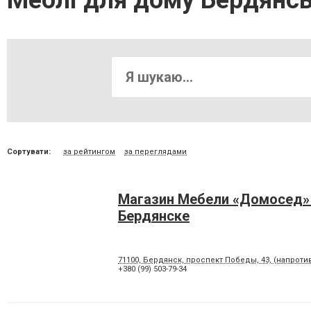
Меблі для дому Бердянс
Сортувати:
за рейтингом
за переглядами
Магазин Мебели «Домосед»
Бердянске
71100, Бердянск, проспект Победы, 43, (напрот
+380 (99) 503-79-34