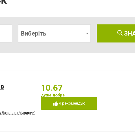
ьк
Виберіть
ЗН
 в
10.67
дуже добре
Я рекомендую
ив Батальон Милиции)