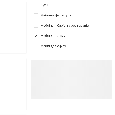
Кухні
Меблева фурнітура
Меблі для барів та ресторанів
Меблі для дому
Меблі для офісу