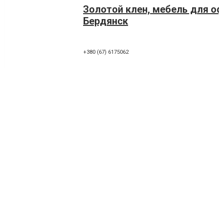
Золотой клен, мебель для 
Бердянск
+380 (67) 6175062
Интермебель Бердянск
71100, Бердянск, проспект Пролетарский, 146-б
+380 (50) 8500068