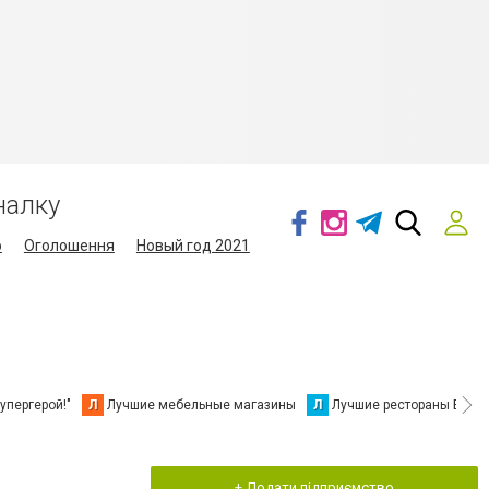
налку
о
Оголошення
Новый год 2021
упергерой!"
Л
Лучшие мебельные магазины
Л
Лучшие рестораны Берд
+ Додати підприємство