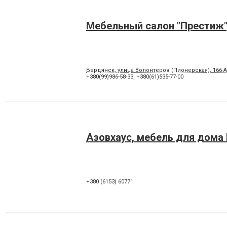
Мебельный салон "Престиж"
Бердянск, улица Волонтеров (Пионерская), 166-А
+380(99)986-58-33
,
+380(61)535-77-00
Азовхаус, мебель для дома
+380 (6153) 60771