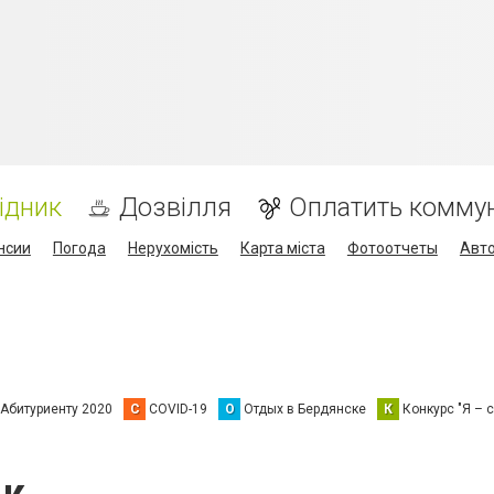
ідник
Дозвілля
Оплатить комму
нсии
Погода
Нерухомість
Карта міста
Фотоотчеты
Авт
Абитуриенту 2020
C
COVID-19
О
Отдых в Бердянске
К
Конкурс "Я – с