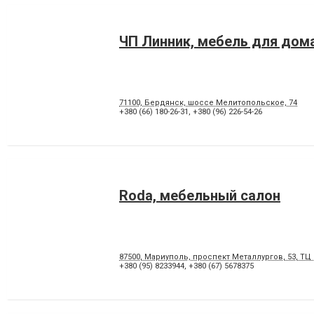
ЧП Линник, мебель для дом
71100, Бердянск, шоссе Мелитопольское, 74
+380 (66) 180-26-31
,
+380 (96) 226-54-26
Roda, мебельный салон
87500, Мариуполь, проспект Металлургов, 53, ТЦ
+380 (95) 8233944
,
+380 (67) 5678375