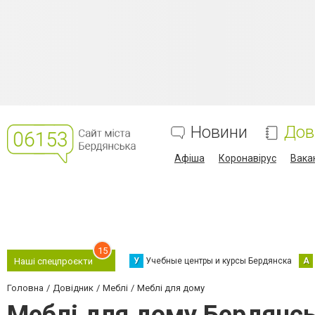
Новини
Дов
Афіша
Коронавірус
Вака
15
У
Учебные центры и курсы Бердянска
А
Наші спецпроєкти
Головна
Довідник
Меблі
Меблі для дому