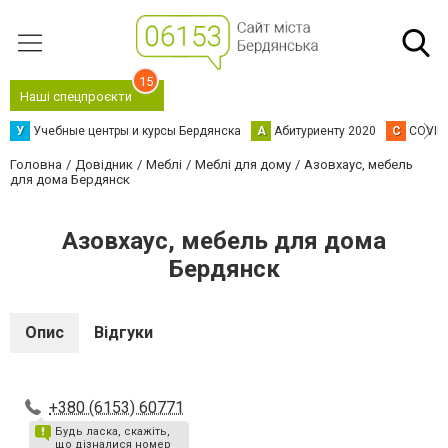
15
Наші спецпроєкти
У
Учебные центры и курсы Бердянска
А
Абитуриенту 2020
C
COVID
Головна
Довідник
Меблі
Меблі для дому
Азовхаус, мебель
для дома Бердянск
Азовхаус, мебель для дома
Бердянск
Опис
Відгуки
+380 (6153) 60771
Будь ласка, скажіть,
що дізналися номер