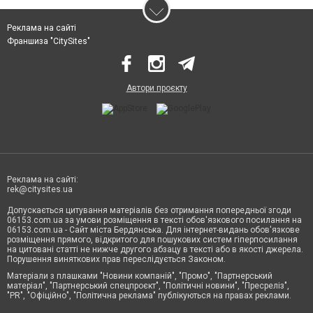
Реклама на сайті
Франшиза "CitySites"
Автори проєкту
Реклама на сайті:
rek@citysites.ua
Допускається цитування матеріалів без отримання попередньої згоди
06153.com.ua за умови розміщення в тексті обов'язкового посилання на
06153.com.ua - Сайт міста Бердянська. Для інтернет-видань обов'язкове
розміщення прямого, відкритого для пошукових систем гіперпосилання
на цитовані статті не нижче другого абзацу в тексті або в якості джерела.
Порушення виняткових прав переслідується Законом.
Матеріали з плашками "Новини компаній", "Промо", "Партнерський
матеріал", "Партнерський спецпроєкт", "Політичні новини", "Пресреліз",
"PR", "Офіційно", "Політична реклама" публікуються на правах реклами.