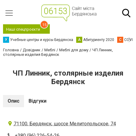
15
Наші спецпроєкти
У
Учебные центры и курсы Бердянска
А
Абитуриенту 2020
C
COVID
Головна
Довідник
Меблі
Меблі для дому
ЧП Линник,
столярные изделия Бердянск
ЧП Линник, столярные изделия
Бердянск
Опис
Відгуки
71100, Бердянск, шоссе Мелитопольское, 74
+380 (96) 226-54-26