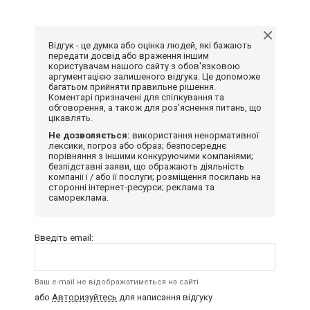
Відгук - це думка або оцінка людей, які бажають
передати досвід або враження іншим
користувачам нашого сайту з обов'язковою
аргументацією залишеного відгука. Це допоможе
багатьом прийняти правильне рішення.
Коментарі призначені для спілкування та
обговорення, а також для роз'яснення питань, що
цікавлять.
Не дозволяється:
використання ненормативної
лексики, погроз або образ; безпосереднє
порівняння з іншими конкуруючими компаніями;
безпідставні заяви, що ображають діяльність
компанії і / або її послуги; розміщення посилань на
сторонні інтернет-ресурси; реклама та
самореклама.
Введіть email:
Ваш e-mail не відображатиметься на сайті
або
Авторизуйтесь
для написання відгуку