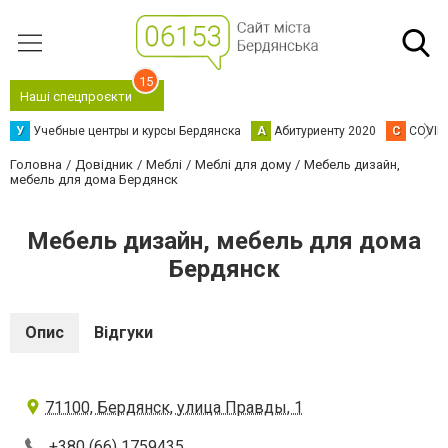
15
Наші спецпроєкти
У
Учебные центры и курсы Бердянска
А
Абитуриенту 2020
C
COVID
Головна
Довідник
Меблі
Меблі для дому
Мебель дизайн,
мебель для дома Бердянск
Мебель дизайн, мебель для дома
Бердянск
Опис
Відгуки
71100, Бердянск, улица Правды, 1
+380 (66) 1759435