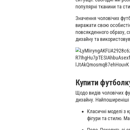
популярні тканини та сти
Значення чоловічих футб
виражати свою особисті
повсякденного образу, сп
дизайну та використовув
Купити футболку
Щодо видів чоловічих фут
дизайну. Найпоширеніші
Класичні моделі з 
фігури та стилю. М
Поло. Походить зі с