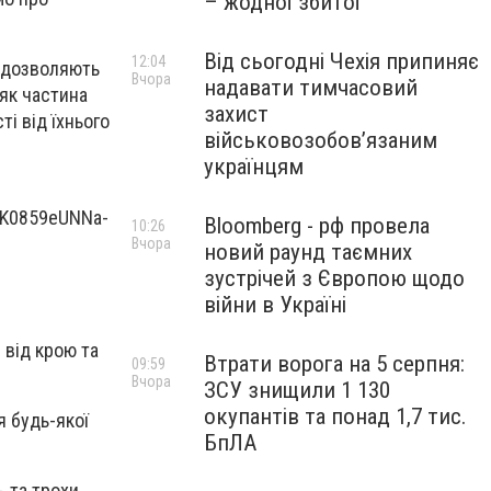
– жодної збитої
Від сьогодні Чехія припиняє
12:04
, дозволяють
Вчора
надавати тимчасовий
як частина
захист
і від їхнього
військовозобов’язаним
українцям
Bloomberg - рф провела
10:26
Вчора
новий раунд таємних
зустрічей з Європою щодо
війни в Україні
 від крою та
Втрати ворога на 5 серпня:
09:59
Вчора
ЗСУ знищили 1 130
окупантів та понад 1,7 тис.
я будь-якої
БпЛА
ь та трохи