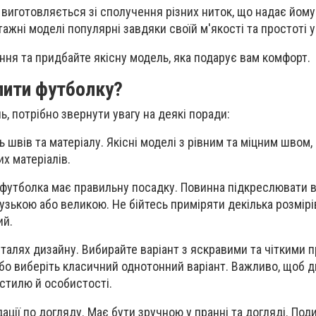
 виготовляється зі сполучення різних ниток, що надає йому
тажні моделі популярні завдяки своїй м'якості та простоті у
ння та придбайте якісну модель, яка подарує вам комфорт.
упити футболку?
, потрібно звернути увагу на деякі поради:
ь швів та матеріалу. Якісні моделі з рівним та міцним швом,
их матеріалів.
футболка має правильну посадку. Повинна підкреслювати в
вузькою або великою. Не бійтесь приміряти декілька розмірі
ий.
талях дизайну. Вибирайте варіант з яскравими та чіткими п
бо виберіть класичний однотонний варіант. Важливо, щоб 
стилю й особистості.
ції по догляду. Має бути зручною у пранні та догляді. Под