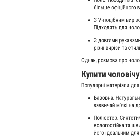
більше офіційного 
З V-подібним виріз
Підходять для чолов
З довгими рукавами
різні вирізи та сти
Однак, розмова про чоло
Купити чоловічу
Популярні матеріали дл
Бавовна. Натуральн
зазвичай м'які на д
Поліестер. Синтети
вологостійка та шв
його ідеальним для