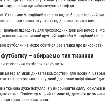
вигляду, але все ще забезпечують комфорт.
ом. Стиль має V-подібний виріз та надає більш стильний виг
іків зі спортивною фігурою та підкреслюють лінії шиї.
. Ідеально підходить для прохолодних днів або вечорів. М
лі, включаючи класичний круглий виріз або V-подібний виріз.
вічі футболки не може обійтися без згадки про використані
 футболку – обираємо тип тканини
я виготовлення футболок включають:
ий матеріал, який дихає та комфортний для носіння. Бавовн
отик та з легкого матеріалу, який дозволяє шкірі вільно "дих
чна тканина дуже популярна у виробництві одягу, оскільки 
идко сохне. Поліестер міцний та мало піддається до зминан
 спортивного використання.