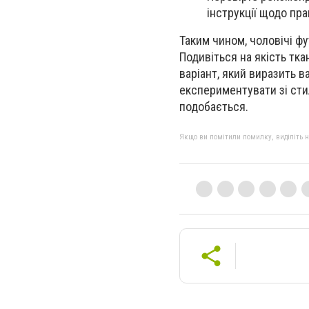
інструкції щодо пр
Таким чином, чоловічі ф
Подивіться на якість тка
варіант, який виразить 
експериментувати зі сти
подобається.
Якщо ви помітили помилку, виділіть нео