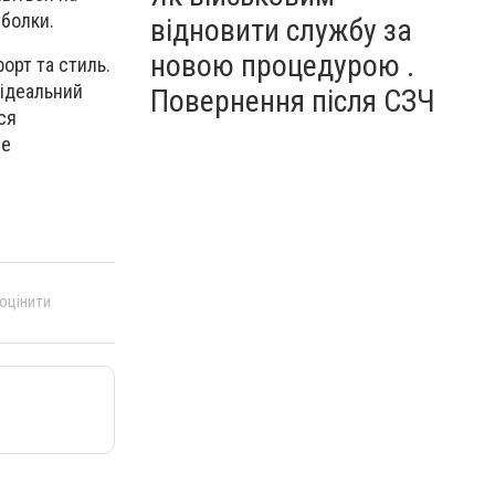
тболки.
відновити службу за
новою процедурою .
орт та стиль.
 ідеальний
Повернення після СЗЧ
ся
ше
 оцінити