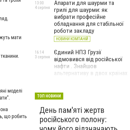
Апарати для шаурми та
13:00
4 серпня
грилі для шаурми: як
вибрати професійне
ляд.
обладнання для стабільної
роботи закладу
ожуть мати
НОВИНИ КОМПАНІЙ
Єдиний НПЗ Грузії
16:14
 тканини.
3 серпня
відмовився від російської
нафти . Знайшов
альтернативу в двох країнах
До чого призвели атаки
15:16
яні моделі
3 серпня
ЗСУ на Wildberries . 200 млрд
ТОП НОВИНИ
ати".
збитків і ризик краху банків
День пам'яті жертв
рф
вона
ь, що робить
російського полону:
чому його відзначають