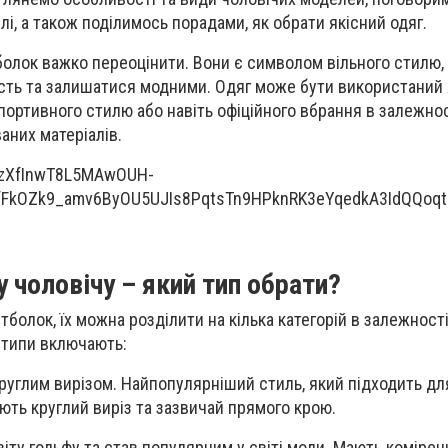
лі, а також поділимось порадами, як обрати якісний одяг.
олок важко переоцінити. Вони є символом вільного стилю
сть та залишатися модними. Одяг може бути використаний 
ортивного стилю або навіть офіційного вбрання в залежност
аних матеріалів.
 чоловічу – який тип обрати?
болок, їх можна розділити на кілька категорій в залежності
 типи включають:
круглим вирізом. Найпопулярніший стиль, який підходить дл
ають круглий виріз та зазвичай прямого крою.
віту гольфу та став популярним у світі моди. Мають комірец