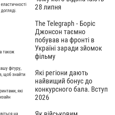
 еластичності
28 липня
 догляді.
The Telegraph - Боріс
Джонсон таємно
побував на фронті в
Україні заради зйомок
 а також
фільму
ашу фігуру,
Які регіони дають
в, щоб знайти
найвищий бонус до
конкурсного бала. Вступ
ринтами, які
2026
дизайн
Як військовим
ивіться на