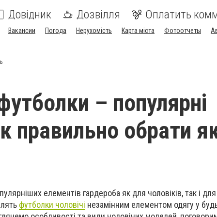
Довідник
Дозвілля
Оплатить ком
Вакансии
Погода
Нерухомість
Карта міста
Фотоотчеты
А
ь
 футболки – популярні
Як правильно обрати як
улярніших елементів гардероба як для чоловіків, так і для
блять
футболки чоловічі
незамінним елементом одягу у будь
озглянемо особливості та види чоловічих моделей, поговори