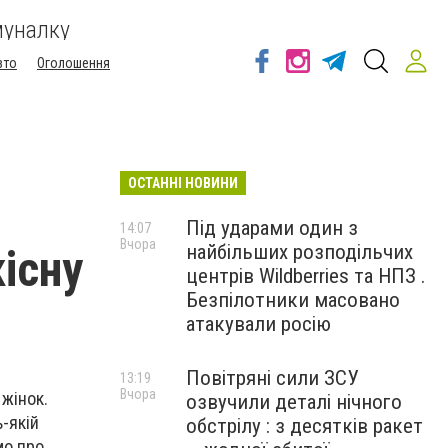
муналку
вто
Оголошення
ОСТАННІ НОВИНИ
Під ударами один з
14:07
Вчора
найбільших розподільчих
існу
центрів Wildberries та НПЗ .
Безпілотники масовано
атакували росію
Повітряні сили ЗСУ
13:19
Вчора
 жінок.
озвучили деталі нічного
-якій
обстрілу : з десятків ракет
мо про