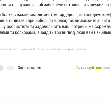
ання та прасування, щоб забезпечити тривалість служби фу
утболки є важливим елементом гардероба, що поєднує комф
нини та дизайн при виборі футболки, так ви зможете знайти
вашу особистість та задовольнить ваші потреби. Не соромте
лями та кольорами, знайдіть той вигляд, який вам найбіль
бхідний текст і натисніть Ctrl + Enter, щоб повідомити про це редакцію
0,0
Оцініть першим
Авторизуйтесь
, щоб