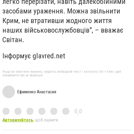
легко перерізати, навіть далекобійними
засобами ураження. Можна звільнити
Крим, не втративши жодного життя
наших військовослужбовців", – вважає
Світан.
Інформує glavred.net
Якщо ви помітили помилку, виділіть необхідний текст і натисніть Ctrl + Enter, щоб
повідомити про це редакцію
Ефименко Анастасия
0,0
Авторизуйтесь
, щоб оцінити