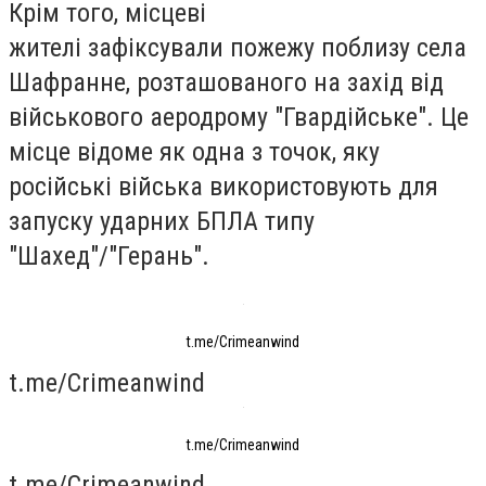
Крім того, місцеві
жителі зафіксували пожежу поблизу села
Шафранне, розташованого на захід від
військового аеродрому "Гвардійське". Це
місце відоме як одна з точок, яку
російські війська використовують для
запуску ударних БПЛА типу
"Шахед"/"Герань".
t.me/Crimeanwind
t.me/Crimeanwind
t.me/Crimeanwind
t.me/Crimeanwind