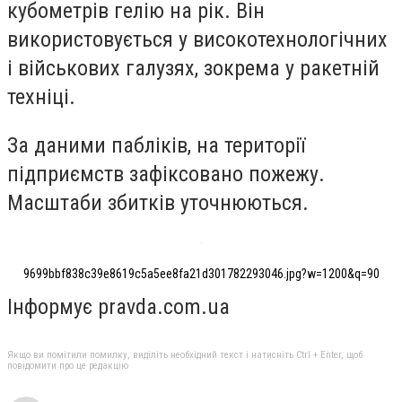
кубометрів гелію на рік. Він
використовується у високотехнологічних
і військових галузях, зокрема у ракетній
техніці.
За даними пабліків, на території
підприємств зафіксовано пожежу.
Масштаби збитків уточнюються.
9699bbf838c39e8619c5a5ee8fa21d301782293046.jpg?w=1200&q=90
Інформує pravda.com.ua
Якщо ви помітили помилку, виділіть необхідний текст і натисніть Ctrl + Enter, щоб
повідомити про це редакцію