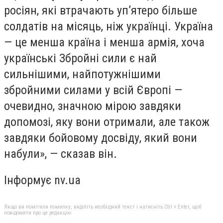
росіян, які втрачають уп’ятеро більше
солдатів на місяць, ніж українці. Україна
— це менша країна і менша армія, хоча
українські Збройні сили є най
сильнішими, найпотужнішими
збройними силами у всій Європі —
очевидно, значною мірою завдяки
допомозі, яку вони отримали, але також
завдяки бойовому досвіду, який вони
набули», — сказав він.
Інформує nv.ua
Якщо ви помітили помилку, виділіть необхідний текст і натисніть Ctrl + Enter, щоб
повідомити про це редакцію