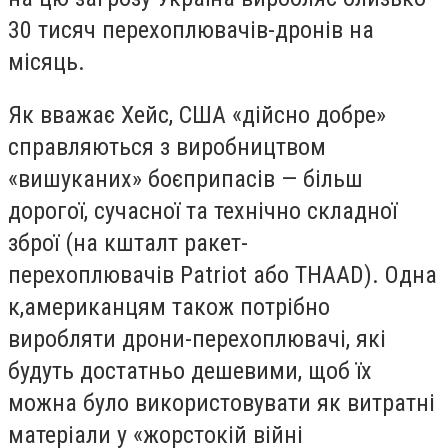
30 тисяч перехоплювачів-дронів на
місяць.
Як вважає Хейс, США «дійсно добре»
справляються з виробництвом
«вишуканих» боєприпасів — більш
дорогої, сучасної та технічно складної
зброї (на кшталт ракет-
перехоплювачів
Patriot
або
THAAD
).
Одна
к,
американцям
також
потрібно
виробляти
дрони-перехоплювачі
, які
будуть достатньо дешевими, щоб їх
можна було використовувати як витратні
матеріали у «жорстокій війні