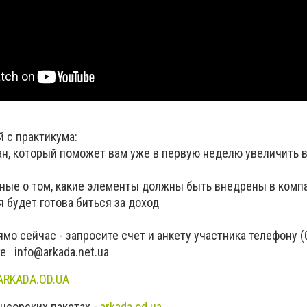
й с практикума:
ан, который поможет вам уже в первую неделю увеличить 
ные о том, какие элементы должны быть внедрены в комп
я будет готова биться за доход
мо сейчас - запросите счет и анкету участника телефону (
чте
info@arkada.net.ua
ARKADA.OD.UA
нсорских пакетах -
arkada.od.ua