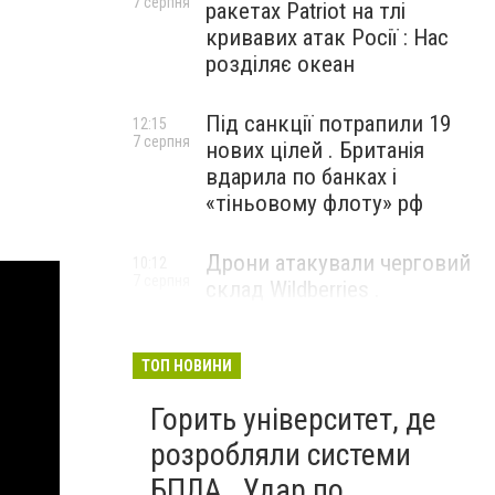
7 серпня
ракетах Patriot на тлі
кривавих атак Росії : Нас
розділяє океан
Під санкції потрапили 19
12:15
7 серпня
нових цілей . Британія
вдарила по банках і
«тіньовому флоту» рф
Дрони атакували черговий
10:12
7 серпня
склад Wildberries .
Російський Єкатеринбург
прокинувся від вибухів
ТОП НОВИНИ
Горить університет, де
розробляли системи
БПЛА . Удар по