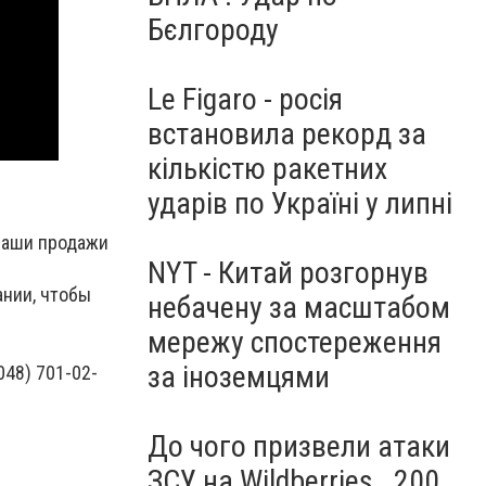
Бєлгороду
Le Figaro - росія
встановила рекорд за
кількістю ракетних
ударів по Україні у липні
ваши продажи
NYT - Китай розгорнув
ании, чтобы
небачену за масштабом
мережу спостереження
за іноземцями
048) 701-02-
До чого призвели атаки
ЗСУ на Wildberries . 200