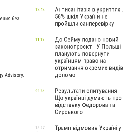
Антисанітарія в укриттях .
12:42
56% шкіл України не
ения без
пройшли санперевірку
До Сейму подано новий
11:19
законопроєкт . У Польщі
планують повернути
українцям право на
отримання окремих видів
допомог
y Advisory.
Результати опитування .
09:25
Що українці думають про
відставку Федорова та
Сирського
Трамп відмовив Україні у
13:27