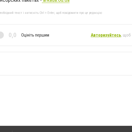
бхідний текст і натисніть Ctrl + Enter, щоб повідомити про це редакцію
0,0
Оцініть першим
Авторизуйтесь
, щоб