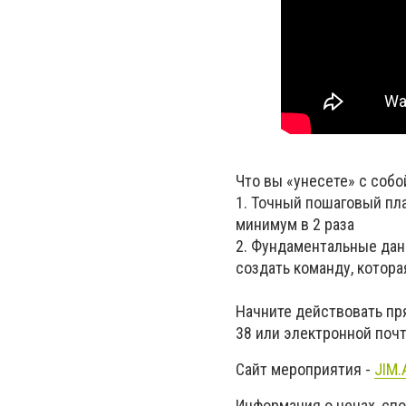
Что вы «унесете» с собо
1. Точный пошаговый пл
минимум в 2 раза
2. Фундаментальные дан
создать команду, котора
Начните действовать пря
38 или электронной по
Сайт мероприятия -
JIM.
Информация о ценах, спо