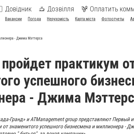
Довідник
Дозвілля
Оплатить ком
Вакансии
Погода
Нерухомість
Карта міста
Фотоотчеты
А
ллионера - Джима Мэттерса
 пройдет практикум о
ого успешного бизне
нера - Джима Мэттер
када-Гранд» и ATManagement group представляют Первый и
 от знаменитого успешного бизнесмена и миллионера - Д
отовую " биться" за доход компании».