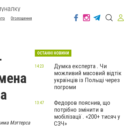
муналку
вто
Оголошення
ОСТАННІ НОВИНИ
т
Думка експерта . Чи
14:23
можливий масовий відтік
смена
українців із Польщі через
погроми
са
Федоров пояснив, що
13:47
потрібно змінити в
мобілізації . «200+ тисяч у
жима Мэттерса
СЗЧ»