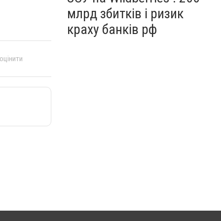
млрд збитків і ризик
краху банків рф
 оцінити