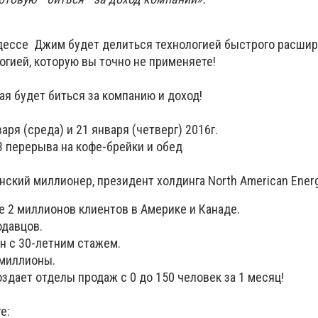
Одессе Джим будет делиться технологией быстрого расшир
огией, которую вы точно не применяете!
ая будет биться за компанию и доход!
аря (среда) и 21 января (четверг) 2016г.
 3 перерыва на кофе-брейки и обед
ский миллионер, президент холдинга North American Energ
2 миллионов клиентов в Америке и Канаде.
давцов.
с 30-летним стажем.
миллионы.
ает отделы продаж с 0 до 150 человек за 1 месяц!
е: