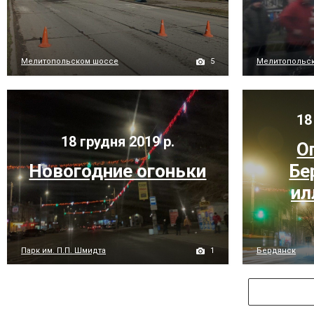
5
Мелитопольском шоссе
Мелитопольс
18
18 грудня 2019 р.
О
Новогодние огоньки
Бе
ил
1
Парк им. П.П. Шмидта
Бердянск