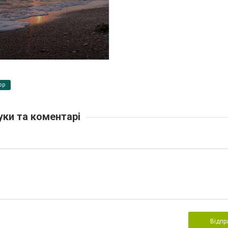
pp
уки та коментарі
Відпр