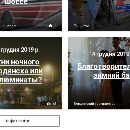
шоссе
5
кое шоссе
Скороход
 грудня 2019 р.
4 грудня 2019
гни ночного
Благотворите
рдянска или
зимний ба
люминаты?
65
Бердянский государственн...
Ще фотозвіти