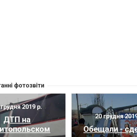
анні фотозвіти
 грудня 2019 р.
20 грудня 2019
ДТП на
итопольском
Обещали - сд