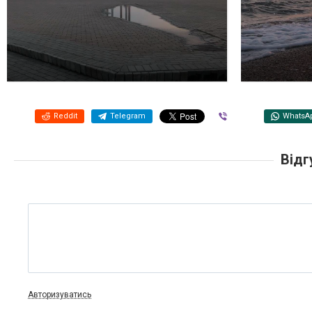
Reddit
Telegram
Viber
WhatsA
Відг
Авторизуватись