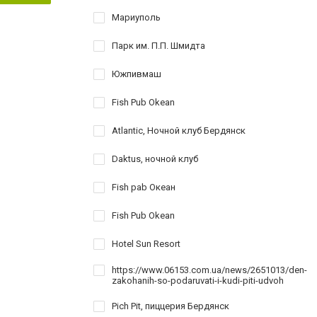
Мариуполь
Парк им. П.П. Шмидта
Южпивмаш
Fish Pub Okean
Atlantic, Ночной клуб Бердянск
Daktus, ночной клуб
Fish pab Океан
Fish Pub Okean
Hotel Sun Resort
https://www.06153.com.ua/news/2651013/den-
zakohanih-so-podaruvati-i-kudi-piti-udvoh
Pich Pit, пиццерия Бердянск