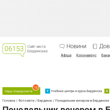
Новини
Дов
Афіша
Коронавірус
Вака
15
У
Учебные центры и курсы Бердянска
А
Наші спецпроєкти
Головна
Фотозвіти
Бердянск
Понедельник вечером в Бердянске