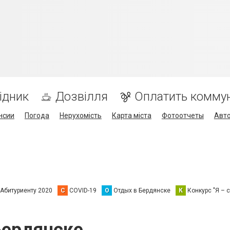
ідник
Дозвілля
Оплатить комму
нсии
Погода
Нерухомість
Карта міста
Фотоотчеты
Авт
Абитуриенту 2020
C
COVID-19
О
Отдых в Бердянске
К
Конкурс "Я – с