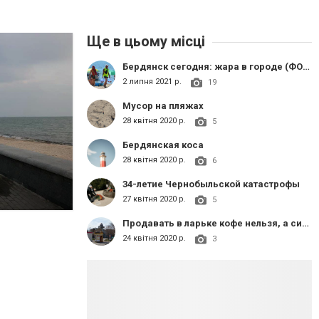
Ще в цьому місці
Бердянск сегодня: жара в городе (ФОТОРЕПОРТАЖ)
2 липня 2021 р.
19
Мусор на пляжах
28 квітня 2020 р.
5
Бердянская коса
28 квітня 2020 р.
6
34-летие Чернобыльской катастрофы
27 квітня 2020 р.
5
Продавать в ларьке кофе нельзя, а сигареты можно?
24 квітня 2020 р.
3