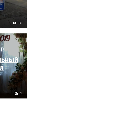
13
 р.
льный
л
3