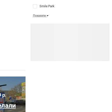
Smile Park
Показати
 р.
елали