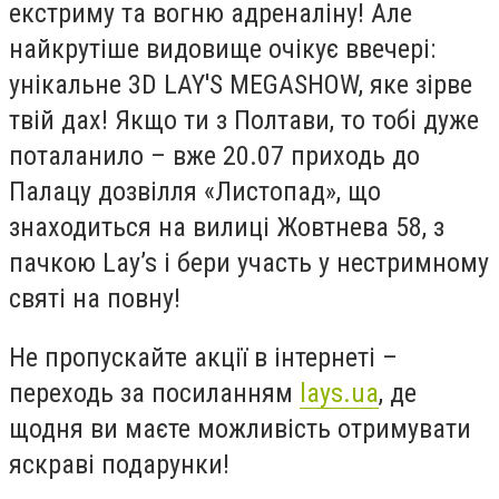
екстриму та вогню адреналіну! Але
найкрутіше видовище очікує ввечері:
унікальне
3D LAY'S
MEGA
SHOW
, яке зірве
твій дах!
Якщо ти з Полтави, то тобі дуже
поталанило – вже 20.07 приходь до
Палацу дозвілля «Листопад», що
знаходиться на вилиці Жовтнева 58,
з
пачкою Lay’s і бери участь у нестримному
святі на повну!
Не пропускайте акції в інтернеті –
переходь за посиланням
lays.ua
, де
щодня ви маєте можливість отримувати
яскраві подарунки!