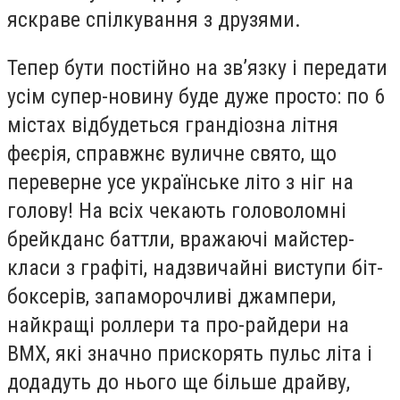
яскраве спілкування з друзями.
Тепер бути постійно на зв’язку і передати
усім супер-новину буде дуже просто: по 6
містах відбудеться грандіозна літня
феєрія, справжнє вуличне свято, що
переверне усе українське літо з ніг на
голову! На всіх чекають головоломні
брейкданс баттли, вражаючі майстер-
класи з графіті, надзвичайні виступи біт-
боксерів, запаморочливі джампери,
найкращі роллери та про-райдери на
ВМХ, які значно прискорять пульс літа і
додадуть до нього ще більше драйву,