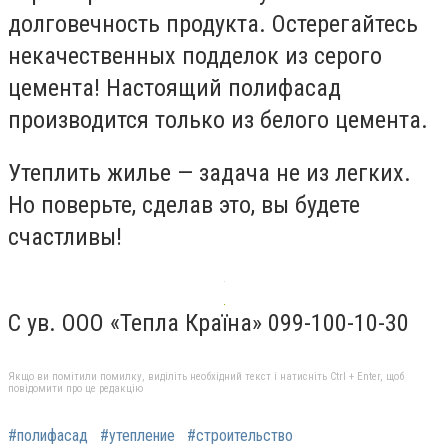
долговечность продукта. Остерегайтесь
некачественных подделок из серого
цемента! Настоящий полифасад
производится только из белого цемента.
Утеплить жилье — задача не из легких.
Но поверьте, сделав это, вы будете
счастливы!
С ув. ООО «Тепла Країна» 099-100-10-30
Якщо ви помітили помилку, виділіть необхідний текст і натисніть Ctrl + Enter, щоб
повідомити про це редакцію
#полифасад
#утепление
#строительство