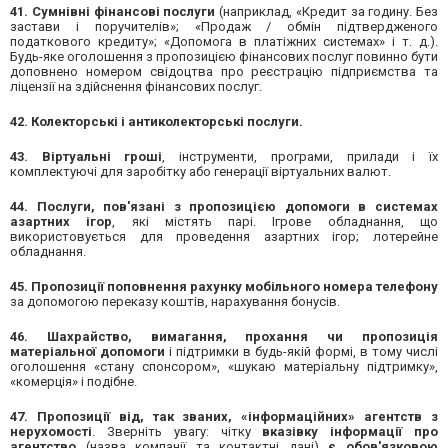
41. Сумнівні фінансові послуги
(наприклад, «Кредит за годину. Без
застави і поручителів»; «Продаж / обмін підтвердженого
податкового кредиту»; «Допомога в платіжних системах» і т. д.).
Будь-яке оголошення з пропозицією фінансових послуг повинно бути
доповнено номером свідоцтва про реєстрацію підприємства та
ліцензії на здійснення фінансових послуг.
42. Колекторські і антиколекторські послуги.
43. Віртуальні гроші
, інструменти, програми, прилади і їх
комплектуючі для заробітку або генерації віртуальних валют.
44. Послуги, пов'язані з пропозицією допомоги в системах
азартних ігор
, які містять парі. Ігрове обладнання, що
використовується для проведення азартних ігор; лотерейне
обладнання.
45. Пропозиції поповнення рахунку мобільного номера телефону
за допомогою переказу коштів, нарахування бонусів.
46. ​​Шахрайство, вимагання, прохання чи пропозиція
матеріальної допомоги
і підтримки в будь-якій формі, в тому числі
оголошення «стану спонсором», «шукаю матеріальну підтримку»,
«комерція» і подібне.
47. Пропозиції від, так званих, «інформаційних» агентств з
нерухомості
. Зверніть увагу: чітку
вказівку інформації про
агентство
(назва компанії та контактні дані)
є обов'язковою