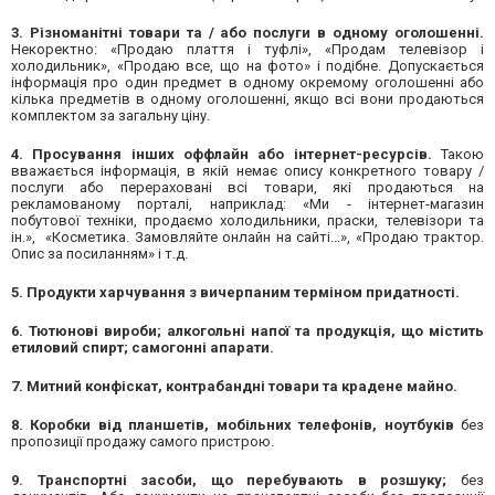
3. Різноманітні товари та / або послуги в одному оголошенні.
Некоректно: «Продаю плаття і туфлі», «Продам телевізор і
холодильник», «Продаю все, що на фото» і подібне. Допускається
інформація про один предмет в одному окремому оголошенні або
кілька предметів в одному оголошенні, якщо всі вони продаються
комплектом за загальну ціну.
4. Просування інших оффлайн або інтернет-ресурсів.
Такою
вважається інформація, в якій немає опису конкретного товару /
послуги або перераховані всі товари, які продаються на
рекламованому порталі, наприклад: «Ми - інтернет-магазин
побутової техніки, продаємо холодильники, праски, телевізори та
ін.», «Косметика. Замовляйте онлайн на сайті...», «Продаю трактор.
Опис за посиланням» і т.д.
5. Продукти харчування з вичерпаним терміном придатності.
6. Тютюнові вироби; алкогольні напої та продукція, що містить
етиловий спирт; самогонні апарати.
7. Митний конфіскат, контрабандні товари та крадене майно.
8. Коробки від планшетів, мобільних телефонів, ноутбуків
без
пропозиції продажу самого пристрою.
9. Транспортні засоби, що перебувають в розшуку;
без