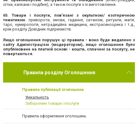
сітки, капкани і подібне), а також послуги з їх виготовлення.
65. Товари і послуги, пов'язані з окультною/ езотеричною
тематикою
: привороти, змови, гадання, сатанізм, ритуали, магія,
таро, нумерологія, нетрадиційна медицина, екстрасенсорика і т.д.,
крім розділу Довідник підприємств.
Якщо оголошення порушує ці правила - воно буде видалено з
сайту Адміністрацією (модератором), якщо оголошення було
опубліковане на платній основі - кошти, сплачені за послугу, не
повертаються.
Правила розділу Оголошення
Правила публікації оголошень
Унікальність
Заборонені товари і послуги
Правила оформлення оголошень