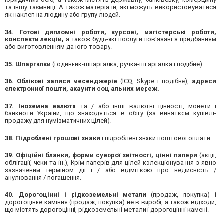
та іншу таємниці. А також матеріали, які можуть використовуватися
як наклеп на людину або групу людей.
34. Готові дипломні роботи, курсові, магістерські роботи,
конспекти лекцій,
а також будь-які послуги пов'язані з придбанням
або виготовленням даного товару.
35. Шпаргалки
(годинник-шпаргалка, ручка-шпаргалка і подібне).
36. Облікові записи месенджерів
(ICQ, Skype і подібне),
адреси
електронної пошти, акаунти соціальних мереж.
37. Іноземна валюта
та / або інші валютні цінності, монети і
банкноти України, що знаходяться в обігу (за винятком купівлі-
продажу для нумізматичних цілей).
38. Підроблені грошові знаки
і підроблені знаки поштової оплати.
39. Офіційні бланки, форми суворої звітності, цінні папери
(акції,
облігації, чеки та ін.), Крім паперів для цілей колекціонування з явно
зазначеним терміном дії і / або відміткою про недійсність /
анулювання / погашення.
40. Дорогоцінні і рідкоземельні метали
(продаж, покупка) і
дорогоцінне каміння (продаж, покупка) не в виробі, а також відходи,
що містять дорогоцінні, рідкоземельні метали і дорогоцінні камені.