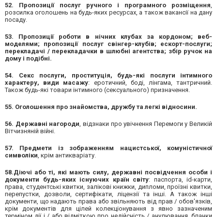
52. Пропозиції послуг ручного і програмного розміщення
,
розсилка оголошень на будь-яких ресурсах, а також вакансії на дану
посаду.
53. Пропозиції роботи в нічних клубах за кордоном; веб-
моделями; пропозиції послуг свінгер-клубів; ескорт-послуги;
перекладачі / перекладачки в шлюбні агентства; збір ручок на
дому і подібні.
54. Секс послуги, проституція, будь-які послуги інтимного
характеру, види масажу
: еротичний, боді, лінгама, тантричний.
Також будь-які товари інтимного (сексуального) призначення.
55. Оголошення про знайомства, дружбу та легкі відносини.
56. Державні нагороди
, відзнаки про увічнення Перемоги у Великій
Вітчизняній війні.
57. Предмети із зображенням нацистської, комуністичної
символіки
, крім антикваріату.
58.Діючі або ті, які мають силу, державні посвідчення особи і
документи будь-яких існуючих країн світу
: паспорта, id-карти,
права, студентські квитки, залікові книжки, дипломи, проїзні квитки,
перепустки, дозволи, сертифікати, ліцензії та інші. А також інші
документи, що надають права або звільняють від прав / обов'язків,
крім документів для цілей колекціонування з явно зазначеним
терміном дії і / або відміткою про недійсність / анулювання, бланки