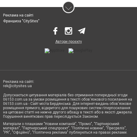
Реклама на сайті
Франшиза "CitySites"
Автори проєкту
Реклама на сайті:
rek@citysites.ua
Допускається цитування матеріалів без отримання попередньої згоди
06153.com.ua за умови розміщення в тексті обов'язкового посилання на
06153.com.ua - Сайт міста Бердянська. Для інтернет-видань обов'язкове
розміщення прямого, відкритого для пошукових систем гіперпосилання
на цитовані статті не нижче другого абзацу в тексті або в якості джерела.
Порушення виняткових прав переслідується Законом.
Матеріали з плашками "Новини компаній", "Промо", "Партнерський
матеріал", "Партнерський спецпроєкт", "Політичні новини", "Пресреліз",
"PR", "Офіційно", "Політична реклама" публікуються на правах реклами.