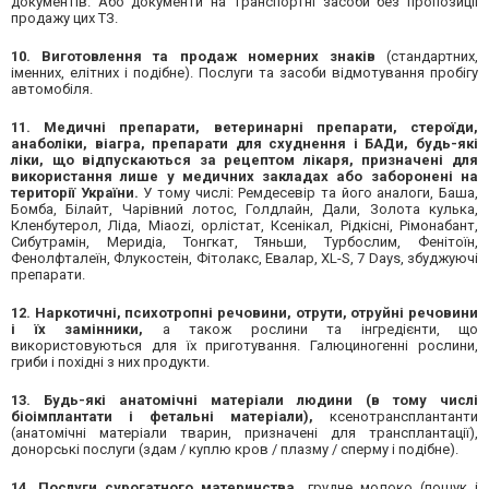
документів. Або документи на транспортні засоби без пропозиції
продажу цих ТЗ.
10. Виготовлення та продаж номерних знаків
(стандартних,
іменних, елітних і подібне). Послуги та засоби відмотування пробігу
автомобіля.
11. Медичні препарати, ветеринарні препарати, стероїди,
анаболіки, віагра, препарати для схуднення і БАДи,
будь-які
ліки,
що відпускаються за рецептом лікаря,
призначені для
використання лише у медичних закладах
або заборонені на
території України.
У тому числі: Ремдесевір та його аналоги, Баша,
Бомба, Білайт, Чарівний лотос, Голдлайн, Дали, Золота кулька,
Кленбутерол, Ліда, Miaozi, орлістат, Ксенікал, Рідкісні, Рімонабант,
Сибутрамін, Меридіа, Тонгкат, Тяньши, Турбослим, Фенітоїн,
Фенолфталеїн, Флукостеін, Фітолакс, Евалар, XL-S, 7 Days, збуджуючі
препарати.
12. Наркотичні, психотропні речовини, отрути, отруйні речовини
і їх замінники,
а також рослини та інгредієнти, що
використовуються для їх приготування. Галюциногенні рослини,
гриби і похідні з них продукти.
13. Будь-які анатомічні матеріали людини
(в тому числі
біоімплантати і фетальні матеріали),
ксенотрансплантанти
(анатомічні матеріали тварин, призначені для трансплантації),
донорські послуги (здам / куплю кров / плазму / сперму і подібне).
14. Послуги сурогатного материнства,
грудне молоко (пошук і