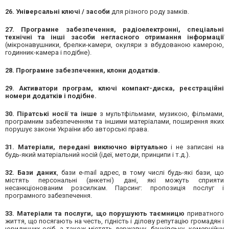
26. Універсальні ключі / засоби
для різного роду замків.
27. Програмне забезпечення, радіоелектронні, спеціальні
технічні та інші засоби негласного отримання інформації
(мікронавушники, брелки-камери, окуляри з вбудованою камерою,
годинник-камера і подібне).
28. Програмне забезпечення, клони додатків.
29. Активатори програм, ключі компакт-диска, реєстраційні
номери додатків і подібне.
30. Піратські носії та інше
з мультфільмами, музикою, фільмами,
програмним забезпеченням та іншими матеріалами, поширення яких
порушує закони України або авторські права.
31. Матеріали, передані виключно віртуально
і не записані на
будь-який матеріальний носій (ідеї, методи, принципи і т.д.).
32. Бази даних
, бази e-mail адрес, в тому числі будь-які бази, що
містять персональні (анкетні) дані, які можуть сприяти
несанкціонованим розсилкам. Парсинг: пропозиція послуг і
програмного забезпечення.
33. Матеріали та послуги, що порушують таємницю
приватного
життя, що посягають на честь, гідність і ділову репутацію громадян і
юридичних осіб, а також містять державну, банківську, комерційну