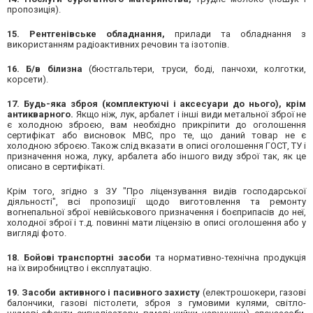
пропозиція).
15. Рентгенівське обладнання,
прилади та обладнання з
використанням радіоактивних речовин та ізотопів.
16. Б/в білизна
(бюстгальтери, труси, боді, панчохи, колготки,
корсети).
17. Будь-яка зброя (комплектуючі і аксесуари до нього), крім
антикварного.
Якщо ніж, лук, арбалет і інші види метальної зброї не
є холодною зброєю, вам необхідно прикріпити до оголошення
сертифікат або висновок МВС, про те, що даний товар не є
холодною зброєю. Також слід вказати в описі оголошення ГОСТ, ТУ і
призначення ножа, луку, арбалета або іншого виду зброї так, як це
описано в сертифікаті.
Крім того, згідно з ЗУ "Про ліцензування видів господарської
діяльності", всі пропозиції щодо виготовлення та ремонту
вогнепальної зброї невійськового призначення і боєприпасів до неї,
холодної зброї і т.д. повинні мати ліцензію в описі оголошення або у
вигляді фото.
18. Бойові транспортні засоби
та нормативно-технічна продукція
на їх виробництво і експлуатацію.
19. Засоби активного і пасивного захисту
(електрошокери, газові
балончики, газові пістолети, зброя з гумовими кулями, світло-