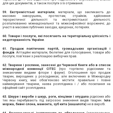
для цих документів, а також послуги з їх отримання.
59. Екстремістські матеріали
; матеріали, що закликають до
масових заворушень, протестам, страйків; здійснення
терористичної діяльності та екстремістської діяльності;
розпалюванню міжнаціональної та міжконфесійної ворожнечі; до
участі в масових публічних заходах, аукціонах, лотереях.
60. Товари і послуги, які посягають на територіальну цілісність і
недоторканність України
.
61. Продаж політичних партій, громадських організацій і
фондів
. Агітаційні матеріали, бюлетені для голосування, товари або
послуги, пов'язані з реалізацією виборчих прав.
62. Тварини і рослини, занесені до Червоної Книги або в список
міжнародної конвенції СІТЕС
(про торгівлю рідкісними та
зникаючими видами флори і фауни). Оголошення про продаж
тварин, вирощених у розсадниках, але включених в Міжнародну
Червону книгу, має обов'язково містити: правильне і повне
найменування тварини, назва розплідника і / або посилання на
офіційний сайт розплідника.
63. Шкури і вироби з шкур, роги, кінцівки і опудала
рідкісних або
тих якы перебувають під загрозою зникнення видів тварин.
Ікла
моржа, бивні слона, мамонта, зуб кита (кашалота)
не в виробі.
64. Браконьєрські інструменти та обладнання
(електровудки,