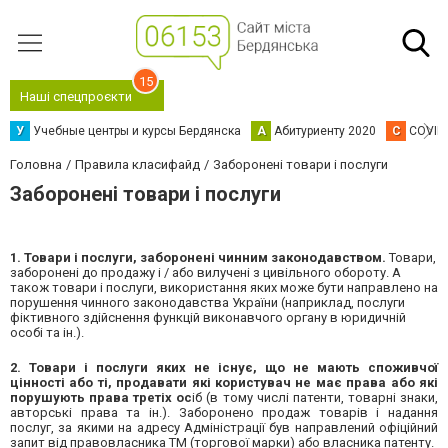
15
Наші спецпроєкти
У
Учебные центры и курсы Бердянска
А
Абитуриенту 2020
C
COVID
Головна
Правила класифайд
Заборонені товари і послуги
Заборонені товари і послуги
1. Товари і послуги, заборонені чинним законодавством.
Товари,
заборонені до продажу і / або вилучені з цивільного обороту. А
також товари і послуги, використання яких може бути направлено на
порушення чинного законодавства України (наприклад, послуги
фіктивного здійснення функцій виконавчого органу в юридичній
особі та ін.).
2. Товари і послуги яких не існує, що не мають споживчої
цінності або ті, продавати які користувач не має права або які
порушують права третіх ос
іб (в тому числі патенти, товарні знаки,
авторські права та ін.). Заборонено продаж товарів і надання
послуг, за якими на адресу Адміністрації був направлений офіційний
запит від правовласника ТМ (торгової марки) або власника патенту.