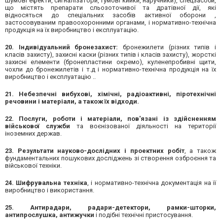
шумові ефекти, сигналізатори, гумові кийки, наручники), спецзасоби,
що містять препарати сльозоточивої та дратівної дії, які
відносяться до спеціальних засобів активної оборони ,
застосовуваним правоохоронними органами, і нормативно-технічна
продукція на їх виробництво і експлуатацію.
20. Індивідуальний бронезахист:
бронежилети (різних типів і
класів захисту), захисні каски (різних типів і класів захисту), жорсткі
захисні елементи (бронепластини окремо), куленепробивні щити,
чохли до бронежилетів і т.д і нормативно-технічна продукція на їх
виробництво і експлуатацію ..
21. Небезпечні вибухові, хімічні, радіоактивні, піротехнічні
речовини і матеріали, а також їх відходи.
22. Послуги, роботи і матеріали, пов'язані із здійсненням
військової служби
та воєнізованої діяльності на території
іноземних держав.
23. Результати науково-дослідних і проектних робіт
, а також
фундаментальних пошукових досліджень зі створення озброєння та
військової техніки.
24. Шифрувальна техніка
, і нормативно-технічна документація на її
виробництво і використання.
25. Антирадари, радари-детектори, рамки-шторки,
антипрослушка, антижучки
і подібні технічні пристосування.