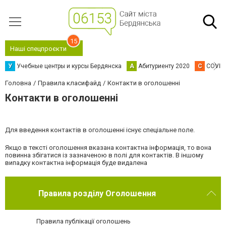
15
Наші спецпроєкти
У
Учебные центры и курсы Бердянска
А
Абитуриенту 2020
C
COVID
Головна
Правила класифайд
Контакти в оголошенні
Контакти в оголошенні
Для введення контактів в оголошенні існує спеціальне поле.
Якщо в тексті оголошення вказана контактна інформація, то вона
повинна збігатися із зазначеною в полі для контактів. В іншому
випадку контактна інформація буде видалена
Правила розділу Оголошення
Правила публікації оголошень