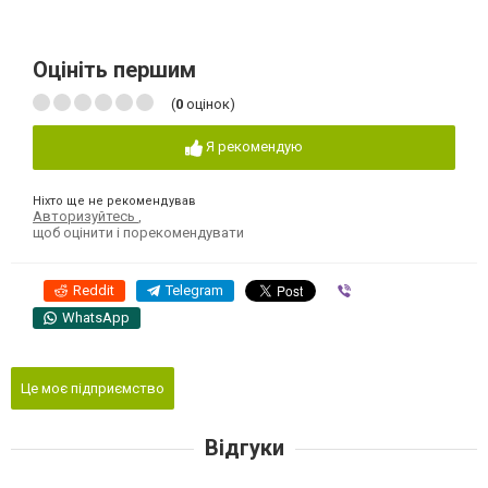
Оцініть першим
(
0
оцінок)
Я рекомендую
Ніхто ще не рекомендував
Авторизуйтесь
,
щоб оцінити і порекомендувати
Reddit
Telegram
Viber
WhatsApp
Це моє підприємство
Відгуки