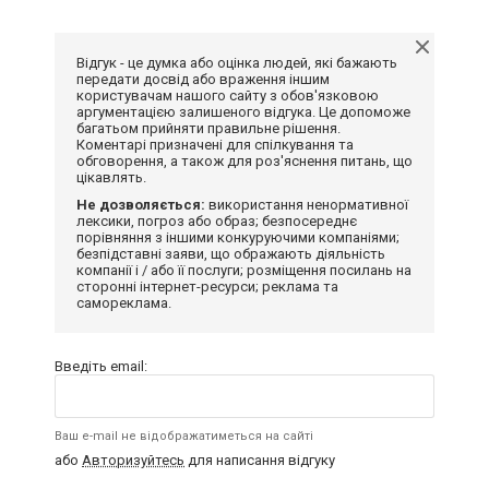
Відгук - це думка або оцінка людей, які бажають
передати досвід або враження іншим
користувачам нашого сайту з обов'язковою
аргументацією залишеного відгука. Це допоможе
багатьом прийняти правильне рішення.
Коментарі призначені для спілкування та
обговорення, а також для роз'яснення питань, що
цікавлять.
Не дозволяється:
використання ненормативної
лексики, погроз або образ; безпосереднє
порівняння з іншими конкуруючими компаніями;
безпідставні заяви, що ображають діяльність
компанії і / або її послуги; розміщення посилань на
сторонні інтернет-ресурси; реклама та
самореклама.
Введіть email:
Ваш e-mail не відображатиметься на сайті
або
Авторизуйтесь
для написання відгуку