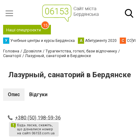
15
Наші спецпроєкти
У
Учебные центры и курсы Бердянска
А
Абитуриенту 2020
C
COVID
Головна
Дозвілля
Турагентства, готелі, бази відпочинку
Санаторії
Лазурный, санаторий в Бердянске
Лазурный, санаторий в Бердянске
Опис
Відгуки
+380 (50) 198-59-36
Будь ласка, скажіть,
що дізналися номер
на сайті 06153.com.ua