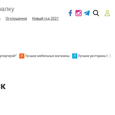
налку
о
Оголошення
Новый год 2021
упергерой!"
Л
Лучшие мебельные магазины
Л
Лучшие рестораны Берд
ск