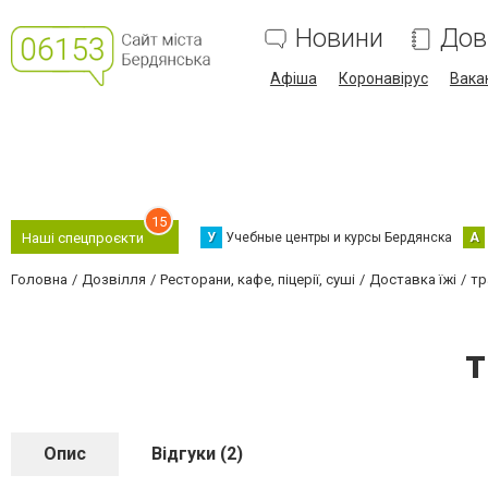
Новини
Дов
Афіша
Коронавірус
Вака
15
У
Учебные центры и курсы Бердянска
А
Наші спецпроєкти
Головна
Дозвілля
Ресторани, кафе, піцерії, суші
Доставка їжі
тр
т
Опис
Відгуки (2)