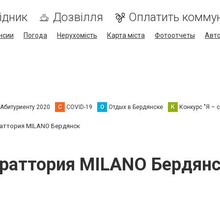
ідник
Дозвілля
Оплатить комму
нсии
Погода
Нерухомість
Карта міста
Фотоотчеты
Авт
Абитуриенту 2020
C
COVID-19
О
Отдых в Бердянске
К
Конкурс "Я – с
аттория MILANO Бердянск
раттория MILANO Бердян