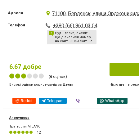
Адреса
71100, Бердянск, улица Орджоникидз
Телефон
+380 (66) 861 03 04
Будь ласка, скажіть,
що дізналися номер
на сайті 06153.com.ua
6.67
добре
(
6
оцінок)
Ніхто ще не рек
Високі оцінки користувачів за
Цены
Reddit
Telegram
Viber
WhatsApp
Anonymous
Траттория MILANO
12