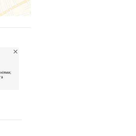
ніями;
та