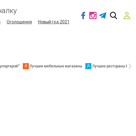
налку
о
Оголошення
Новый год 2021
упергерой!"
Л
Лучшие мебельные магазины
Л
Лучшие рестораны Берд