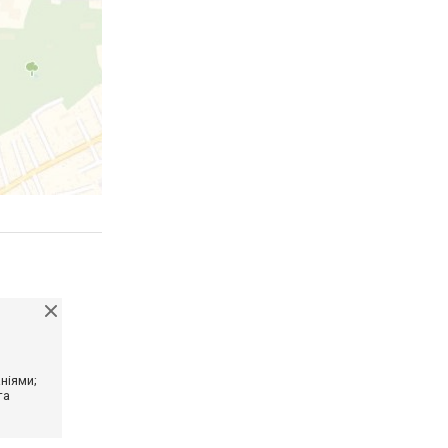
ніями;
та