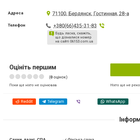
Адреса
71100, Бердянск, Гостинная, 28-а
Телефон
+380(66)435-31-83
Будь ласка, скажіть,
що дізналися номер
на сайті 06153.com.ua
Оцініть першим
(
0
оцінок)
Ніхто ще не рек
Поки ще ніхто не оцінював
Reddit
Telegram
Viber
WhatsApp
Інформ
Сауни, лазні, СПА
Фінська сауна