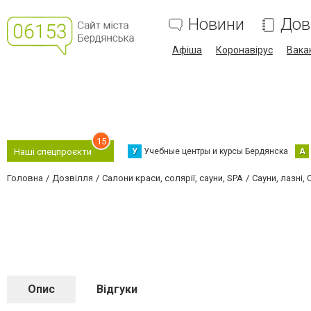
Новини
Дов
Афіша
Коронавірус
Вака
15
У
Учебные центры и курсы Бердянска
А
Наші спецпроєкти
Головна
Дозвілля
Салони краси, солярії, сауни, SPA
Сауни, лазні,
Опис
Відгуки