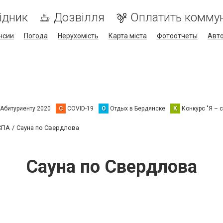
ідник
Дозвілля
Оплатить комму
нсии
Погода
Нерухомість
Карта міста
Фотоотчеты
Авт
Абитуриенту 2020
C
COVID-19
О
Отдых в Бердянске
К
Конкурс "Я – с
 СПА
Сауна по Свердлова
Сауна по Свердлова