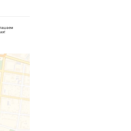
глашаем
ия!