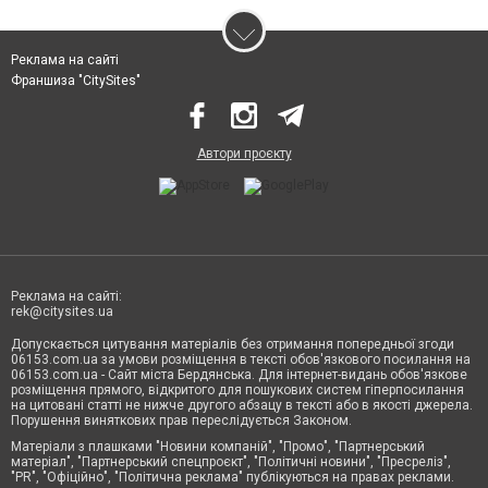
Реклама на сайті
Франшиза "CitySites"
Автори проєкту
Реклама на сайті:
rek@citysites.ua
Допускається цитування матеріалів без отримання попередньої згоди
06153.com.ua за умови розміщення в тексті обов'язкового посилання на
06153.com.ua - Сайт міста Бердянська. Для інтернет-видань обов'язкове
розміщення прямого, відкритого для пошукових систем гіперпосилання
на цитовані статті не нижче другого абзацу в тексті або в якості джерела.
Порушення виняткових прав переслідується Законом.
Матеріали з плашками "Новини компаній", "Промо", "Партнерський
матеріал", "Партнерський спецпроєкт", "Політичні новини", "Пресреліз",
"PR", "Офіційно", "Політична реклама" публікуються на правах реклами.