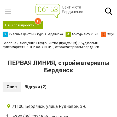
15
Наші спецпроєкти
У
Учебные центры и курсы Бердянска
А
Абитуриенту 2020
C
COVID
Головна
Довідник
Будівництво (продукція)
Будівельні
супермаркети
ПЕРВАЯ ЛИНИЯ, стройматериалы Бердянск
ПЕРВАЯ ЛИНИЯ, стройматериалы
Бердянск
Опис
Відгуки (2)
71100, Бердянск, улица Рудневой, 3-б
+380 (95) 2331855 диспетчер