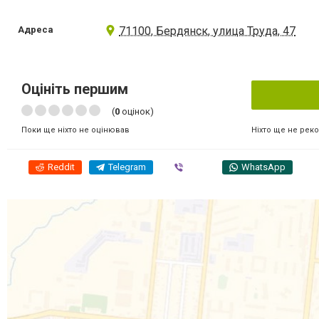
Адреса
71100, Бердянск, улица Труда, 47
Оцініть першим
(
0
оцінок)
Ніхто ще не рек
Поки ще ніхто не оцінював
Reddit
Telegram
Viber
WhatsApp