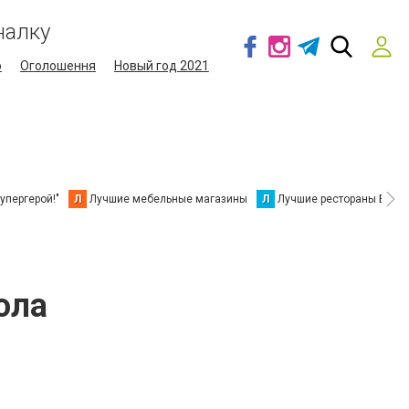
налку
о
Оголошення
Новый год 2021
упергерой!"
Л
Лучшие мебельные магазины
Л
Лучшие рестораны Берд
ола