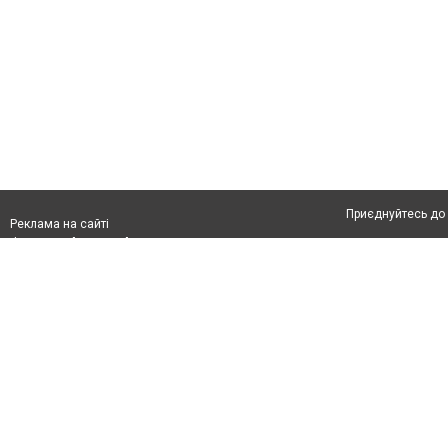
Приєднуйтесь до 
Реклама на сайті
Франшиза "CitySites"
Автори проєкту
Реклама на сайті:
Допускається цит
rek@citysites.ua
тексті обов'язко
розміщення прямо
абзацу в тексті 
Матеріали з плаш
"Політичні новини
Політика конфіде