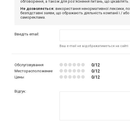
обговорення, а також для роз'яснення питань, що цікавлять.
Не дозволяється:
використання ненормативної лексики, по
безпідставні заяви, що ображають діяльність компанії і / або
самореклама.
Введіть email:
Ваш e-mail не відображатиметься на сайті
Обслуговування
0/12
Месторасположение
0/12
Цены
0/12
Відгук: