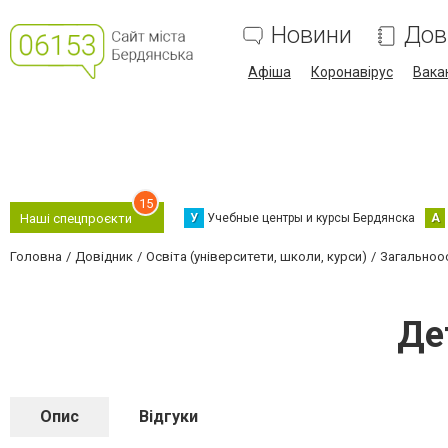
Новини
Дов
Афіша
Коронавірус
Вака
15
У
Учебные центры и курсы Бердянска
А
Наші спецпроєкти
Головна
Довідник
Освіта (університети, школи, курси)
Загальноос
Де
Опис
Відгуки