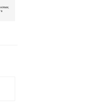
ніями;
та