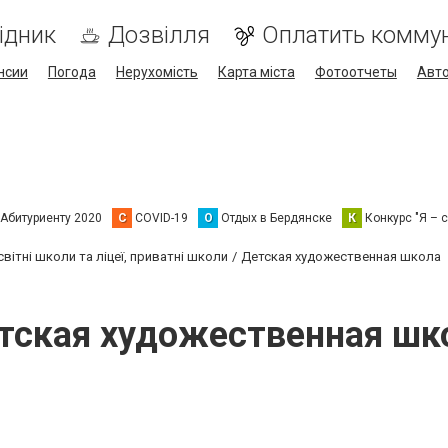
ідник
Дозвілля
Оплатить комму
нсии
Погода
Нерухомість
Карта міста
Фотоотчеты
Авт
Абитуриенту 2020
C
COVID-19
О
Отдых в Бердянске
К
Конкурс "Я – с
вітні школи та ліцеї, приватні школи
Детская художественная школа
тская художественная шк