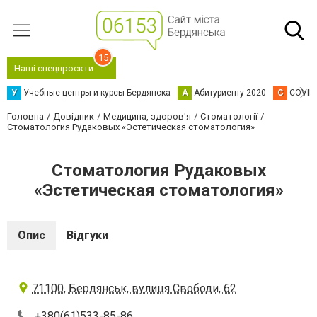
15
Наші спецпроєкти
У
Учебные центры и курсы Бердянска
А
Абитуриенту 2020
C
COVID
Головна
Довідник
Медицина, здоров'я
Стоматології
Стоматология Рудаковых «Эстетическая стоматология»
Стоматология Рудаковых
«Эстетическая стоматология»
Опис
Відгуки
71100, Бердянськ, вулиця Свободи, 62
+380(61)533-85-86