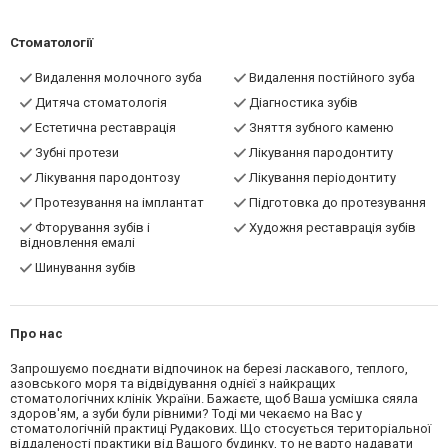
Стоматології
Видалення молочного зуба
Видалення постійного зуба
Дитяча стоматологія
Діагностика зубів
Естетична реставрація
Зняття зубного каменю
Зубні протези
Лікування пародонтиту
Лікування пародонтозу
Лікування періодонтиту
Протезування на імплантат
Підготовка до протезування
Фторування зубів і
Художня реставрація зубів
відновлення емалі
Шинування зубів
Про нас
Запрошуємо поєднати відпочинок на березі ласкавого, теплого,
азовського моря та відвідування однієї з найкращих
стоматологічних клінік України. Бажаєте, щоб Ваша усмішка сяяла
здоров'ям, а зуби були рівними? Тоді ми чекаємо на Вас у
стоматологічній практиці Рудакових. Що стосується територіальної
віддаленості практики від Вашого будинку, то не варто надавати