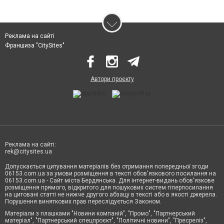
Реклама на сайті
Франшиза "CitySites"
Автори проєкту
Реклама на сайті:
rek@citysites.ua
Допускається цитування матеріалів без отримання попередньої згоди
06153.com.ua за умови розміщення в тексті обов'язкового посилання на
06153.com.ua - Сайт міста Бердянська. Для інтернет-видань обов'язкове
розміщення прямого, відкритого для пошукових систем гіперпосилання
на цитовані статті не нижче другого абзацу в тексті або в якості джерела.
Порушення виняткових прав переслідується Законом.
Матеріали з плашками "Новини компаній", "Промо", "Партнерський
матеріал", "Партнерський спецпроєкт", "Політичні новини", "Пресреліз",