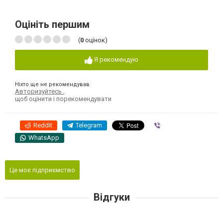
Оцініть першим
(
0
оцінок)
Я рекомендую
Ніхто ще не рекомендував
Авторизуйтесь
,
щоб оцінити і порекомендувати
Reddit
Telegram
Viber
WhatsApp
Це моє підприємство
Відгуки