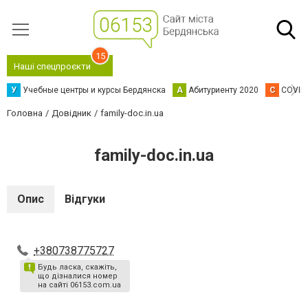
15
Наші спецпроєкти
У
Учебные центры и курсы Бердянска
А
Абитуриенту 2020
C
COVID
Головна
Довідник
family-doc.in.ua
family-doc.in.ua
Опис
Відгуки
+380738775727
Будь ласка, скажіть,
що дізналися номер
на сайті 06153.com.ua