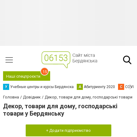
15
Наші спецпроєкти
У
Учебные центры и курсы Бердянска
А
Абитуриенту 2020
C
COVID
Головна
Довідник
Декор, товари для дому, господарські товари
Декор, товари для дому, господарські
товари у Бердянську
+ Додати підприємство