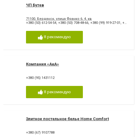
ЧП Бутев
71100, Бердянск, улица Франко 6, 4, кв
+380 (50) 612-54-54
,
+380 (50) 708-48-66
,
+380 (99) 919-27-01
,
+380 (61) 534-44-34
Я рекомендую
Компания «АкА»
+380 (95) 1431112
Я рекомендую
Элитное постельное белье Home Comfort
+380 (67) 9107788