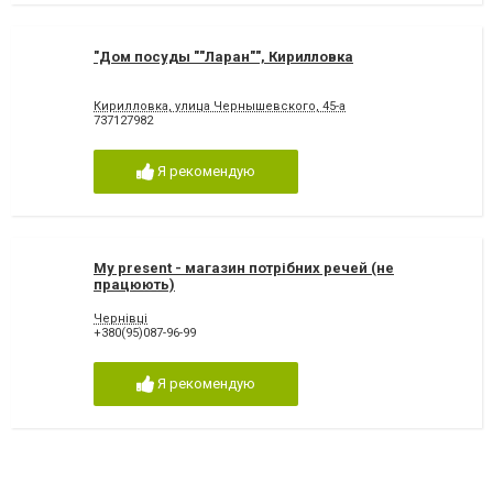
"Дом посуды ""Ларан"", Кирилловка
Кирилловка, улица Чернышевского, 45-а
737127982
Я рекомендую
My present - магазин потрібних речей (не
працюють)
Чернівці
+380(95)087-96-99
Я рекомендую