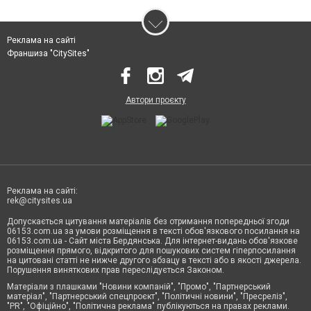
Реклама на сайті
Франшиза "CitySites"
Автори проєкту
Реклама на сайті:
rek@citysites.ua
Допускається цитування матеріалів без отримання попередньої згоди
06153.com.ua за умови розміщення в тексті обов'язкового посилання на
06153.com.ua - Сайт міста Бердянська. Для інтернет-видань обов'язкове
розміщення прямого, відкритого для пошукових систем гіперпосилання
на цитовані статті не нижче другого абзацу в тексті або в якості джерела.
Порушення виняткових прав переслідується Законом.
Матеріали з плашками "Новини компаній", "Промо", "Партнерський
матеріал", "Партнерський спецпроєкт", "Політичні новини", "Пресреліз",
"PR", "Офіційно", "Політична реклама" публікуються на правах реклами.