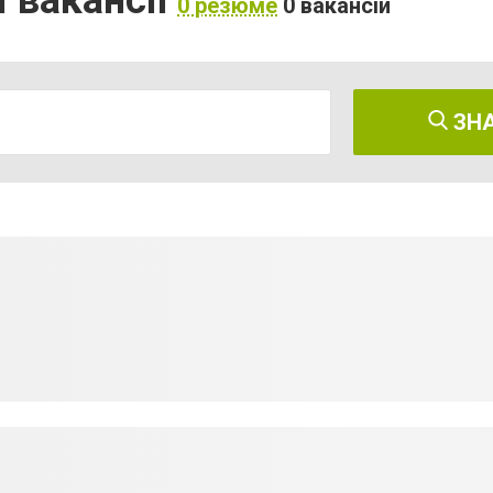
 вакансії
0 резюме
0 вакансій
ЗН