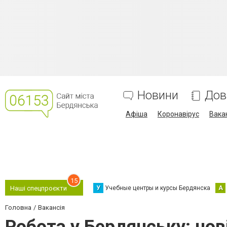
Новини
Дов
Афіша
Коронавірус
Вака
15
У
Учебные центры и курсы Бердянска
А
Наші спецпроєкти
Головна
Вакансія