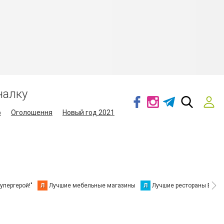
налку
о
Оголошення
Новый год 2021
упергерой!"
Л
Лучшие мебельные магазины
Л
Лучшие рестораны Берд