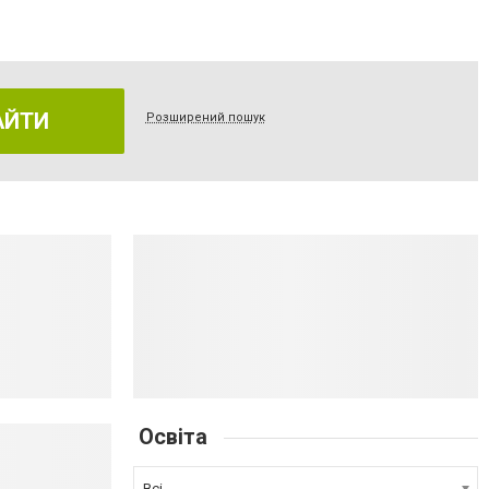
АЙТИ
Розширений пошук
Освіта
Всі