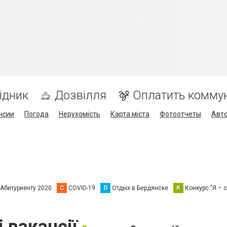
ідник
Дозвілля
Оплатить комму
нсии
Погода
Нерухомість
Карта міста
Фотоотчеты
Авт
Абитуриенту 2020
C
COVID-19
О
Отдых в Бердянске
К
Конкурс "Я – с