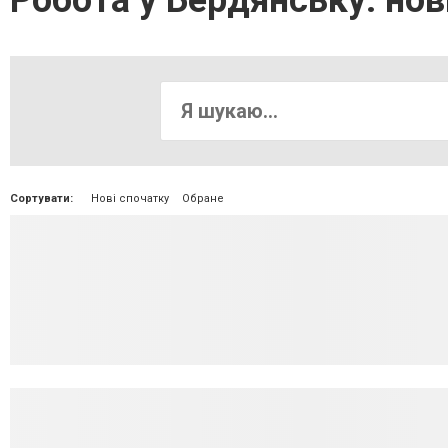
Робота у Бердянську: нові
Сортувати:
Нові спочатку
Обране