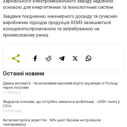
Харківського електромеханічного заводу надійною
основою для енергетичних та технологічних систем.
Завдяки поєднанню інженерного досвіду та сучасних
виробничих підходів продукція ХЕМЗ залишається
конкурентоспроможною та затребуваною на
промисловому ринку.
Останні новини
Думка експерта . Чи можливий масовий відтік українців із Польщі
через погроми
14:23,
Вчора
Федоров пояснив, що потрібно змінити в мобілізації . «200+ тисяч у
СЗЧ»
13:47,
Вчора
Антисанітарія в укриттях . 56% шкіл України не пройшли
санперевірку