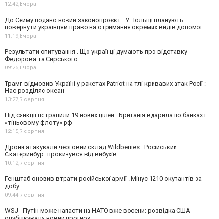
12:42,
Вчора
До Сейму подано новий законопроєкт . У Польщі планують
повернути українцям право на отримання окремих видів допомог
11:19,
Вчора
Результати опитування . Що українці думають про відставку
Федорова та Сирського
09:25,
Вчора
Трамп відмовив Україні у ракетах Patriot на тлі кривавих атак Росії :
Нас розділяє океан
13:27,
7 серпня
Під санкції потрапили 19 нових цілей . Британія вдарила по банках і
«тіньовому флоту» рф
12:15,
7 серпня
Дрони атакували черговий склад Wildberries . Російський
Єкатеринбург прокинувся від вибухів
10:12,
7 серпня
Генштаб оновив втрати російської армії . Мінус 1210 окупантів за
добу
09:44,
7 серпня
WSJ - Путін може напасти на НАТО вже восени: розвідка США
опублікувала новий прогноз