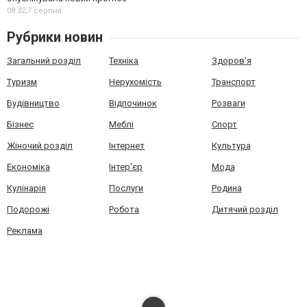
08:32,
7 серпня
Рубрики новин
Загальний розділ
Техніка
Здоров'я
Туризм
Нерухомість
Транспорт
Будівництво
Відпочинок
Розваги
Бізнес
Меблі
Спорт
Жіночий розділ
Інтернет
Культура
Економіка
Інтер'єр
Мода
Кулінарія
Послуги
Родина
Подорожі
Робота
Дитячий розділ
Реклама