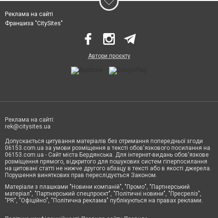
Реклама на сайті
Франшиза "CitySites"
Автори проєкту
Реклама на сайті:
rek@citysites.ua
Допускається цитування матеріалів без отримання попередньої згоди
06153.com.ua за умови розміщення в тексті обов'язкового посилання на
06153.com.ua - Сайт міста Бердянська. Для інтернет-видань обов'язкове
розміщення прямого, відкритого для пошукових систем гіперпосилання
на цитовані статті не нижче другого абзацу в тексті або в якості джерела.
Порушення виняткових прав переслідується Законом.
Матеріали з плашками "Новини компаній", "Промо", "Партнерський
матеріал", "Партнерський спецпроєкт", "Політичні новини", "Пресреліз",
"PR", "Офіційно", "Політична реклама" публікуються на правах реклами.