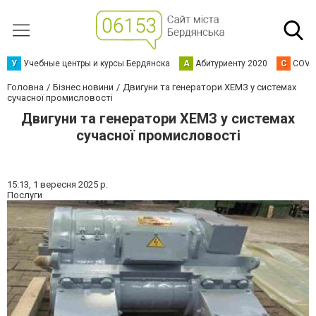
У
Учебные центры и курсы Бердянска
А
Абитуриенту 2020
C
COVI
Головна
Бізнес новини
Двигуни та генератори ХЕМЗ у системах
сучасної промисловості
Двигуни та генератори ХЕМЗ у системах
сучасної промисловості
15:13,
1 вересня 2025 р.
Послуги