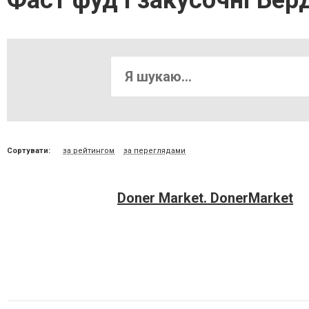
Фаст фуд і закусочні Бер
Сортувати:
за рейтингом
за переглядами
Doner Market. DonerMarket