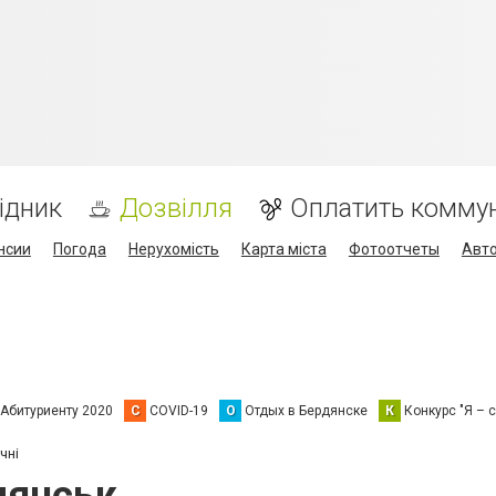
ідник
Дозвілля
Оплатить комму
нсии
Погода
Нерухомість
Карта міста
Фотоотчеты
Авт
Абитуриенту 2020
C
COVID-19
О
Отдых в Бердянске
К
Конкурс "Я – с
чні