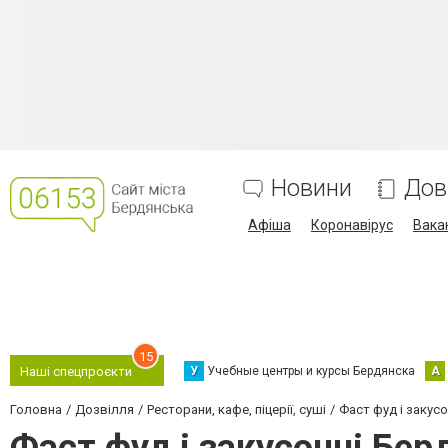
Новини
Дов
Афіша
Коронавірус
Вака
15
У
Учебные центры и курсы Бердянска
А
Наші спецпроєкти
Головна
Дозвілля
Ресторани, кафе, піцерії, суші
Фаст фуд і закусо