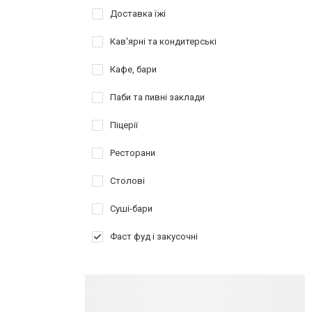
Доставка їжі
Кав'ярні та кондитерські
Кафе, бари
Паби та пивні заклади
Піцерії
Ресторани
Столові
Суші-бари
Фаст фуд і закусочні