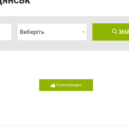
дянськ
Виберіть
ЗН
Я рекомендую