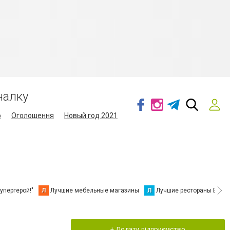
налку
о
Оголошення
Новый год 2021
упергерой!"
Л
Лучшие мебельные магазины
Л
Лучшие рестораны Берд
+ Додати підприємство