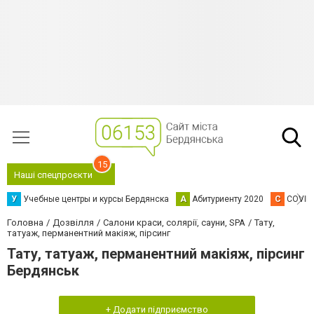
15
Наші спецпроєкти
У
Учебные центры и курсы Бердянска
А
Абитуриенту 2020
C
COVID
Головна
Дозвілля
Салони краси, солярії, сауни, SPA
Тату,
татуаж, перманентний макіяж, пірсинг
Тату, татуаж, перманентний макіяж, пірсинг
Бердянськ
+ Додати підприємство