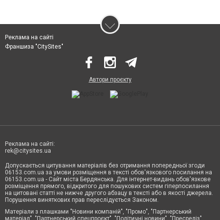
Реклама на сайті
Франшиза "CitySites"
Автори проєкту
Реклама на сайті:
rek@citysites.ua
Допускається цитування матеріалів без отримання попередньої згоди
06153.com.ua за умови розміщення в тексті обов'язкового посилання на
06153.com.ua - Сайт міста Бердянська. Для інтернет-видань обов'язкове
розміщення прямого, відкритого для пошукових систем гіперпосилання
на цитовані статті не нижче другого абзацу в тексті або в якості джерела.
Порушення виняткових прав переслідується Законом.
Матеріали з плашками "Новини компаній", "Промо", "Партнерський
матеріал", "Партнерський спецпроєкт", "Політичні новини", "Пресреліз",