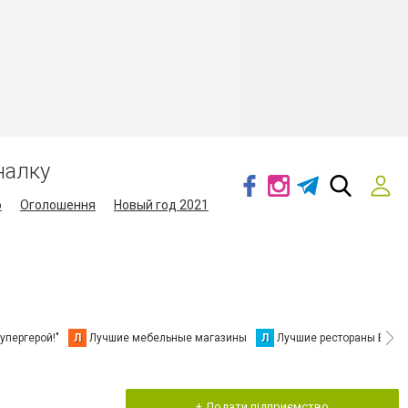
налку
о
Оголошення
Новый год 2021
упергерой!"
Л
Лучшие мебельные магазины
Л
Лучшие рестораны Берд
+ Додати підприємство