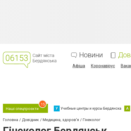
Новини
Дов
Афіша
Коронавірус
Вака
15
У
Учебные центры и курсы Бердянска
А
Наші спецпроєкти
Головна
Довідник
Медицина, здоров'я
Гінеколог