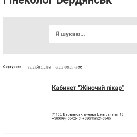
Гінеколог Бердянськ
Сортувати:
за рейтингом
за переглядами
Кабинет "Жіночий лікар"
71100, Бердянськ, вулиця Центральна, 13
+38(099)406-02-43
,
+380(95)521-68-85