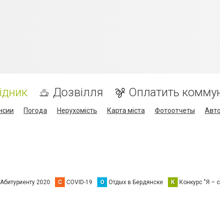
ідник
Дозвілля
Оплатить комму
нсии
Погода
Нерухомість
Карта міста
Фотоотчеты
Авт
Абитуриенту 2020
C
COVID-19
О
Отдых в Бердянске
К
Конкурс "Я – с