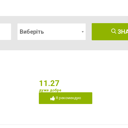
Виберіть
ЗН
11.27
дуже добре
Я рекомендую