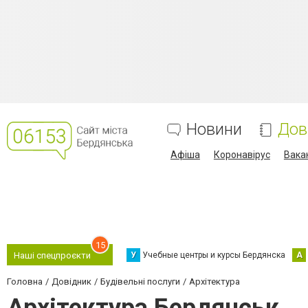
Новини
Дов
Афіша
Коронавірус
Вака
15
У
Учебные центры и курсы Бердянска
А
Наші спецпроєкти
Головна
Довідник
Будівельні послуги
Архітектура