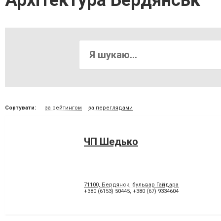
Архітектура Бердянськ
Сортувати:
за рейтингом
за переглядами
ЧП Шедько
71100, Бердянск, бульвар Гайдара
+380 (6153) 50445
,
+380 (67) 9334604