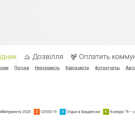
ідник
Дозвілля
Оплатить комму
нсии
Погода
Нерухомість
Карта міста
Фотоотчеты
Авт
Абитуриенту 2020
C
COVID-19
О
Отдых в Бердянске
К
Конкурс "Я – с