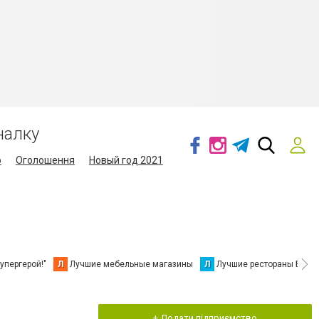
налку
о
Оголошення
Новый год 2021
упергерой!"
Л
Лучшие мебельные магазины
Л
Лучшие рестораны Берд
+ Додати підприємство