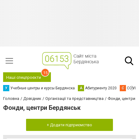
15
Наші спецпроєкти
У
Учебные центры и курсы Бердянска
А
Абитуриенту 2020
C
COVID
Головна
Довідник
Організації та представництва
Фонди, центри
Фонди, центри Бердянськ
+ Додати підприємство