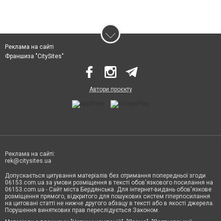
Реклама на сайті
Франшиза "CitySites"
Автори проєкту
Реклама на сайті:
rek@citysites.ua
Допускається цитування матеріалів без отримання попередньої згоди
06153.com.ua за умови розміщення в тексті обов'язкового посилання на
06153.com.ua - Сайт міста Бердянська. Для інтернет-видань обов'язкове
розміщення прямого, відкритого для пошукових систем гіперпосилання
на цитовані статті не нижче другого абзацу в тексті або в якості джерела.
Порушення виняткових прав переслідується Законом.