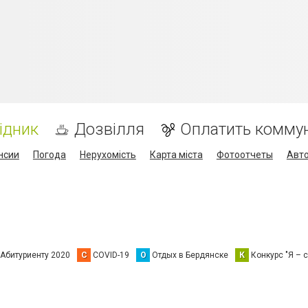
ідник
Дозвілля
Оплатить комму
нсии
Погода
Нерухомість
Карта міста
Фотоотчеты
Авт
Абитуриенту 2020
C
COVID-19
О
Отдых в Бердянске
К
Конкурс "Я – с