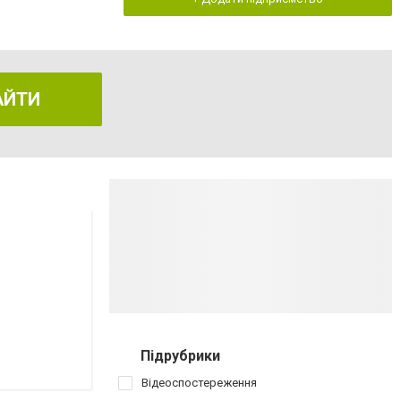
АЙТИ
Підрубрики
Відеоспостереження