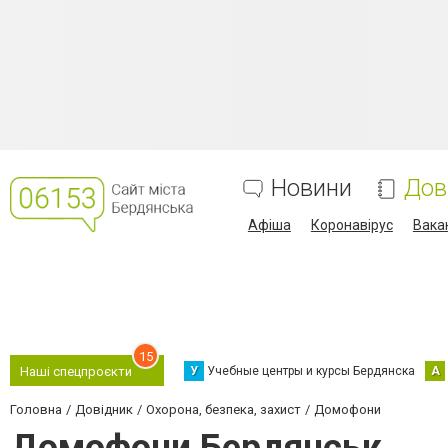
Новини
Дов
Афіша
Коронавірус
Вака
15
У
Учебные центры и курсы Бердянска
А
Наші спецпроєкти
Головна
Довідник
Охорона, безпека, захист
Домофони