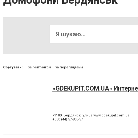
Домофони Бердянськ
Сортувати:
за рейтингом
за переглядами
«GDEKUPIT.COM.UA» Интерне
71100, Бердянск, улица www.gdekupit.com.ua
+380 (44) 57-805-57