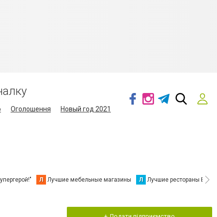
налку
о
Оголошення
Новый год 2021
упергерой!"
Л
Лучшие мебельные магазины
Л
Лучшие рестораны Берд
+ Додати підприємство