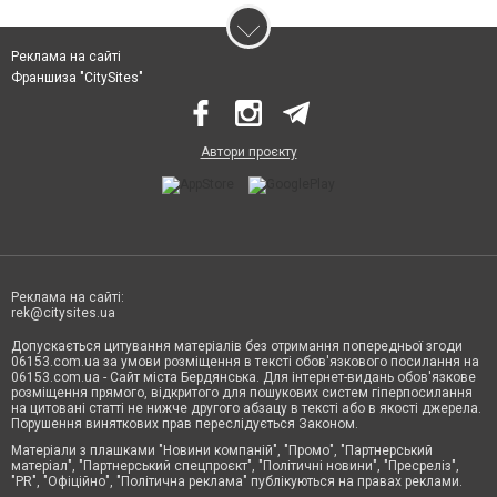
Реклама на сайті
Франшиза "CitySites"
Автори проєкту
Реклама на сайті:
rek@citysites.ua
Допускається цитування матеріалів без отримання попередньої згоди
06153.com.ua за умови розміщення в тексті обов'язкового посилання на
06153.com.ua - Сайт міста Бердянська. Для інтернет-видань обов'язкове
розміщення прямого, відкритого для пошукових систем гіперпосилання
на цитовані статті не нижче другого абзацу в тексті або в якості джерела.
Порушення виняткових прав переслідується Законом.
Матеріали з плашками "Новини компаній", "Промо", "Партнерський
матеріал", "Партнерський спецпроєкт", "Політичні новини", "Пресреліз",
"PR", "Офіційно", "Політична реклама" публікуються на правах реклами.