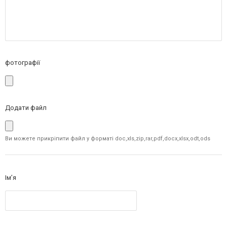
фотографії
Додати файл
Ви можете прикріпити файл у форматі doc,xls,zip,rar,pdf,docx,xlsx,odt,ods
Ім’я