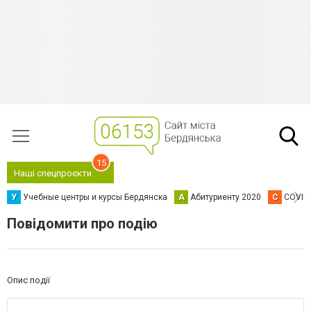
15
Наші спецпроєкти
У
Учебные центры и курсы Бердянска
А
Абитуриенту 2020
C
COVID
Повідомити про подію
Опис події