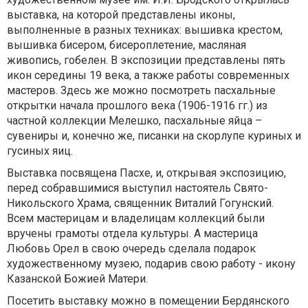
выставка, на которой представлены иконы,
выполненные в разных техниках: вышивка крестом,
вышивка бисером, бисероплетение, масляная
живопись, гобелен. В экспозиции представлены пять
икон середины 19 века, а также работы современных
мастеров. Здесь же можно посмотреть пасхальные
открытки начала прошлого века (1906-1916 гг.) из
частной коллекции Мелешко, пасхальные яйца –
сувениры и, конечно же, писанки на скорлупе куриных и
гусиных яиц.
Выставка посвящена Пасхе, и, открывая экспозицию,
перед собравшимися выступил настоятель Свято-
Никольского Храма, священник Виталий Гогунский.
Всем мастерицам и владелицам коллекций были
вручены грамоты отдела культуры. А мастерица
Любовь Орел в свою очередь сделала подарок
художественному музею, подарив свою работу - икону
Казанской Божией Матери.
Посетить выставку можно в помещении Бердянского