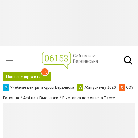
15
Наші спецпроєкти
У
Учебные центры и курсы Бердянска
А
Абитуриенту 2020
C
COVID
Головна
Афіша
Выставки
Выставка посвящена Пасхе