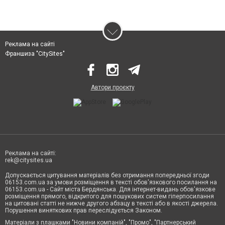
Реклама на сайті
Франшиза "CitySites"
Автори проєкту
Реклама на сайті:
rek@citysites.ua
Допускається цитування матеріалів без отримання попередньої згоди
06153.com.ua за умови розміщення в тексті обов'язкового посилання на
06153.com.ua - Сайт міста Бердянська. Для інтернет-видань обов'язкове
розміщення прямого, відкритого для пошукових систем гіперпосилання
на цитовані статті не нижче другого абзацу в тексті або в якості джерела.
Порушення виняткових прав переслідується Законом.
Матеріали з плашками "Новини компаній", "Промо", "Партнерський