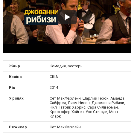
Жанр
Комедия, вестерн
Країна
США
Рік
2014
У ролях
Сет МакФарлейн, Шарлиз Терон, Аманда
Сайфред, Лиам Нисон, Джованни Рибизи,
Нил Патрик Харрис, Сара Силверман,
Кристофер Хэйген, Уэс Стьюди, Мэтт
Кларк
Режисер
Сет МакФарлейн