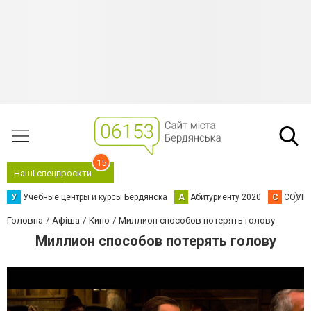
15
Наші спецпроєкти
У
Учебные центры и курсы Бердянска
А
Абитуриенту 2020
C
COVID
Головна
Афіша
Кино
Миллион способов потерять голову
Миллион способов потерять голову