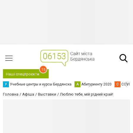
15
Наші спецпроєкти
У
Учебные центры и курсы Бердянска
А
Абитуриенту 2020
C
COVID
Головна
Афіша
Выставки
Люблю тебе, мій рідний край!