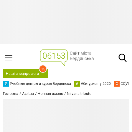
15
Наші спецпроєкти
У
Учебные центры и курсы Бердянска
А
Абитуриенту 2020
C
COVID
Головна
Афіша
Ночная жизнь
Nirvana tribute