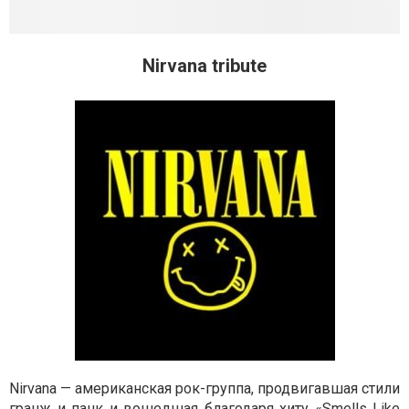
Nirvana tribute
Nirvana — американская рок-группа, продвигавшая стили
гранж и панк и вошедшая благодаря хиту «Smells Like