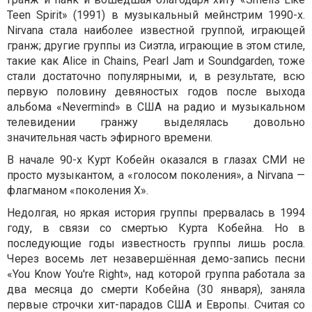
Teen Spirit» (1991) в музыкальный мейнстрим 1990-х.
Nirvana стала наиболее известной группой, играющей
гранж; другие группы из Сиэтла, играющие в этом стиле,
такие как Alice in Chains, Pearl Jam и Soundgarden, тоже
стали достаточно популярными, и, в результате, всю
первую половину девяностых годов после выхода
альбома «Nevermind» в США на радио и музыкальном
телевидении гранжу выделялась довольно
значительная часть эфирного времени.
В начале 90-х Курт Кобейн оказался в глазах СМИ не
просто музыкантом, а «голосом поколения», а Nirvana —
флагманом «поколения Х».
Недолгая, но яркая история группы прервалась в 1994
году, в связи со смертью Курта Кобейна. Но в
последующие годы известность группы лишь росла.
Через восемь лет незавершённая демо-запись песни
«You Know You're Right», над которой группа работала за
два месяца до смерти Кобейна (30 января), заняла
первые строчки хит-парадов США и Европы. Считая со