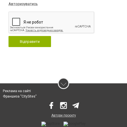
Авторизуватись
Відправити
Реклама на сайті
Франшиза "CitySites"
Автори проєкту