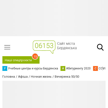
15
Наші спецпроєкти
У
Учебные центры и курсы Бердянска
А
Абитуриенту 2020
C
COVID
Головна
Афіша
Ночная жизнь
Вечеринка 50/50