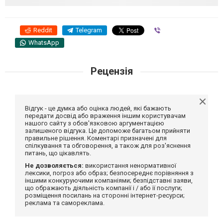
Reddit
Telegram
Viber
WhatsApp
Рецензія
Відгук - це думка або оцінка людей, які бажають
передати досвід або враження іншим користувачам
нашого сайту з обов'язковою аргументацією
залишеного відгука. Це допоможе багатьом прийняти
правильне рішення. Коментарі призначені для
спілкування та обговорення, а також для роз'яснення
питань, що цікавлять.
Не дозволяється:
використання ненормативної
лексики, погроз або образ; безпосереднє порівняння з
іншими конкуруючими компаніями; безпідставні заяви,
що ображають діяльність компанії і / або її послуги;
розміщення посилань на сторонні інтернет-ресурси;
реклама та самореклама.