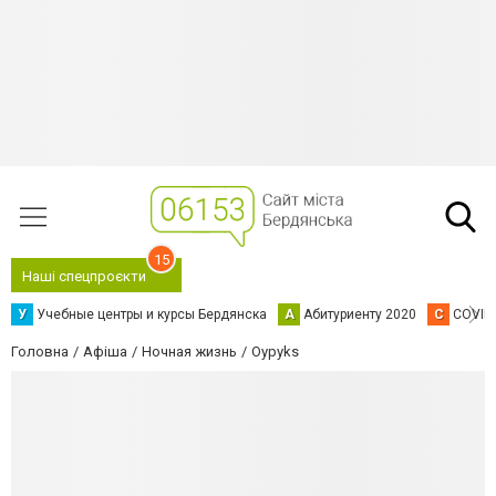
15
Наші спецпроєкти
У
Учебные центры и курсы Бердянска
А
Абитуриенту 2020
C
COVID
Головна
Афіша
Ночная жизнь
Oypyks