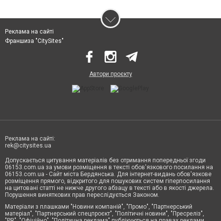
Реклама на сайті
Франшиза "CitySites"
Автори проєкту
Реклама на сайті:
rek@citysites.ua
Допускається цитування матеріалів без отримання попередньої згоди
06153.com.ua за умови розміщення в тексті обов'язкового посилання на
06153.com.ua - Сайт міста Бердянська. Для інтернет-видань обов'язкове
розміщення прямого, відкритого для пошукових систем гіперпосилання
на цитовані статті не нижче другого абзацу в тексті або в якості джерела.
Порушення виняткових прав переслідується Законом.
Матеріали з плашками "Новини компаній", "Промо", "Партнерський
матеріал", "Партнерський спецпроєкт", "Політичні новини", "Пресреліз",
"PR", "Офіційно", "Політична реклама" публікуються на правах реклами.