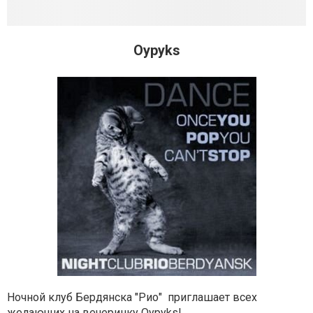
Oypyks
Ночной клуб Бердянска "Рио" приглашает всех
желающих на вечеринку Oypyks!