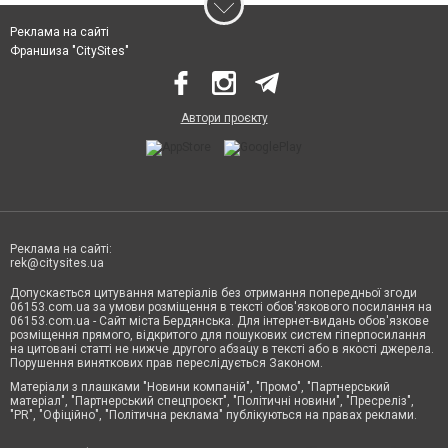
Реклама на сайті
Франшиза "CitySites"
Автори проєкту
Реклама на сайті:
rek@citysites.ua
Допускається цитування матеріалів без отримання попередньої згоди
06153.com.ua за умови розміщення в тексті обов'язкового посилання на
06153.com.ua - Сайт міста Бердянська. Для інтернет-видань обов'язкове
розміщення прямого, відкритого для пошукових систем гіперпосилання
на цитовані статті не нижче другого абзацу в тексті або в якості джерела.
Порушення виняткових прав переслідується Законом.
Матеріали з плашками "Новини компаній", "Промо", "Партнерський
матеріал", "Партнерський спецпроєкт", "Політичні новини", "Пресреліз",
"PR", "Офіційно", "Політична реклама" публікуються на правах реклами.