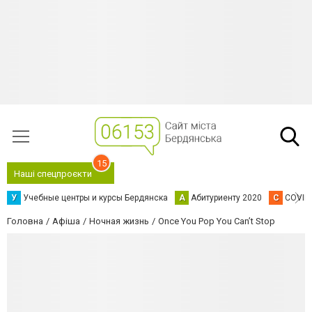
15
Наші спецпроєкти
У
Учебные центры и курсы Бердянска
А
Абитуриенту 2020
C
COVID
Головна
Афіша
Ночная жизнь
Once You Pop You Can’t Stop