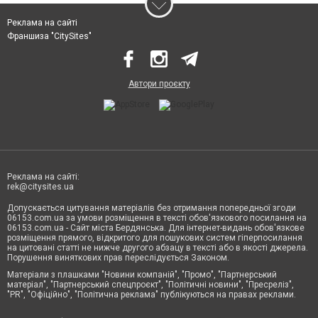
Реклама на сайті
Франшиза "CitySites"
Автори проєкту
Реклама на сайті:
rek@citysites.ua
Допускається цитування матеріалів без отримання попередньої згоди
06153.com.ua за умови розміщення в тексті обов'язкового посилання на
06153.com.ua - Сайт міста Бердянська. Для інтернет-видань обов'язкове
розміщення прямого, відкритого для пошукових систем гіперпосилання
на цитовані статті не нижче другого абзацу в тексті або в якості джерела.
Порушення виняткових прав переслідується Законом.
Матеріали з плашками "Новини компаній", "Промо", "Партнерський
матеріал", "Партнерський спецпроєкт", "Політичні новини", "Пресреліз",
"PR", "Офіційно", "Політична реклама" публікуються на правах реклами.