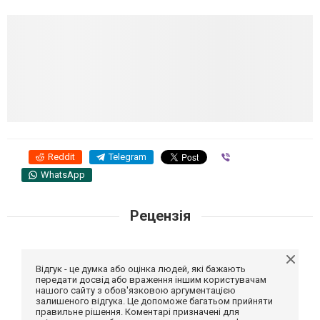
Pop You Can’t Stop
’t Stop
Reddit
Telegram
Viber
WhatsApp
Рецензія
Відгук - це думка або оцінка людей, які бажають
передати досвід або враження іншим користувачам
нашого сайту з обов'язковою аргументацією
залишеного відгука. Це допоможе багатьом прийняти
правильне рішення. Коментарі призначені для