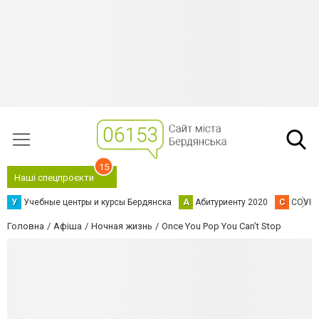
15
Наші спецпроєкти
У
Учебные центры и курсы Бердянска
А
Абитуриенту 2020
C
COVID
Головна
Афіша
Ночная жизнь
Once You Pop You Can’t Stop