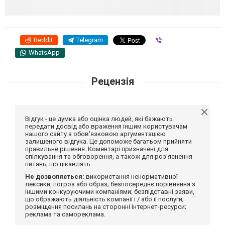
Reddit
Telegram
Viber
WhatsApp
Рецензія
Відгук - це думка або оцінка людей, які бажають
передати досвід або враження іншим користувачам
нашого сайту з обов'язковою аргументацією
залишеного відгука. Це допоможе багатьом прийняти
правильне рішення. Коментарі призначені для
спілкування та обговорення, а також для роз'яснення
питань, що цікавлять.
Не дозволяється:
використання ненормативної
лексики, погроз або образ; безпосереднє порівняння з
іншими конкуруючими компаніями; безпідставні заяви,
що ображають діяльність компанії і / або її послуги;
розміщення посилань на сторонні інтернет-ресурси;
реклама та самореклама.