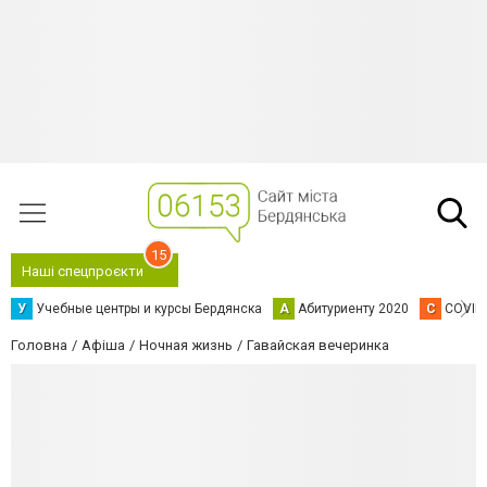
15
Наші спецпроєкти
У
Учебные центры и курсы Бердянска
А
Абитуриенту 2020
C
COVID
Головна
Афіша
Ночная жизнь
Гавайская вечеринка