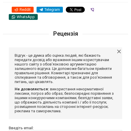
Reddit
Telegram
Viber
WhatsApp
Рецензія
Відгук - це думка або оцінка людей, які бажають
передати досвід або враження іншим користувачам
нашого сайту з обов'язковою аргументацією
залишеного відгука. Це допоможе багатьом прийняти
правильне рішення. Коментарі призначені для
спілкування та обговорення, а також для роз'яснення
питань, що цікавлять.
Не дозволяється:
використання ненормативної
лексики, погроз або образ; безпосереднє порівняння з
іншими конкуруючими компаніями; безпідставні заяви,
що ображають діяльність компанії і / або її послуги;
розміщення посилань на сторонні інтернет-ресурси;
реклама та самореклама.
Введіть email: