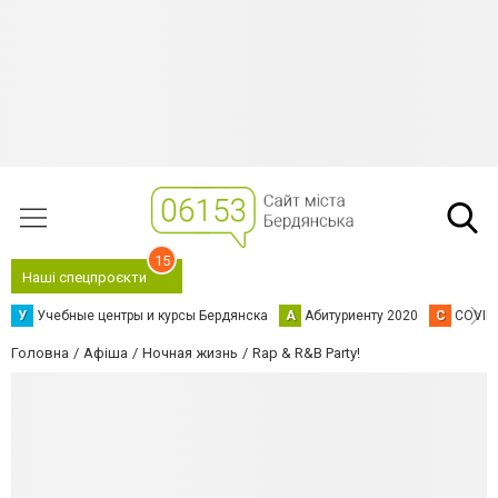
15
Наші спецпроєкти
У
Учебные центры и курсы Бердянска
А
Абитуриенту 2020
C
COVID
Головна
Афіша
Ночная жизнь
Rap & R&B Party!