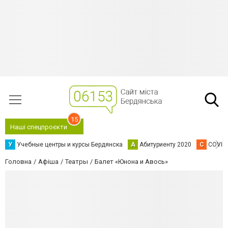
15
Наші спецпроєкти
У
Учебные центры и курсы Бердянска
А
Абитуриенту 2020
C
COVID
Головна
Афіша
Театры
Балет «Юнона и Авось»