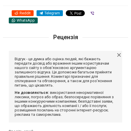
Reddit
Telegram
Viber
WhatsApp
Рецензія
Відгук - це думка або оцінка людей, які бажають
передати досвід або враження іншим користувачам
нашого сайту з обов'язковою аргументацією
залишеного відгука. Це допоможе багатьом прийняти
правильне рішення. Коментарі призначені для
спілкування та обговорення, а також для роз'яснення
питань, що цікавлять.
Не дозволяється:
використання ненормативної
лексики, погроз або образ; безпосереднє порівняння з
іншими конкуруючими компаніями; безпідставні заяви,
що ображають діяльність компанії і / або її послуги;
розміщення посилань на сторонні інтернет-ресурси;
реклама та самореклама.