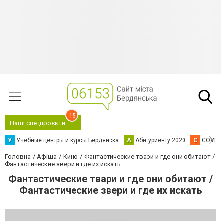
15
Наші спецпроєкти
У
Учебные центры и курсы Бердянска
А
Абитуриенту 2020
C
COVID
Головна
Афіша
Кино
Фантастические твари и где они обитают /
Фантастические звери и где их искать
Фантастические твари и где они обитают /
Фантастические звери и где их искать