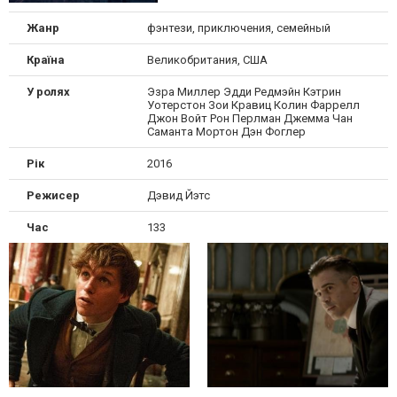
Жанр
фэнтези, приключения, семейный
Країна
Великобритания, США
У ролях
Эзра Миллер Эдди Редмэйн Кэтрин
Уотерстон Зои Кравиц Колин Фаррелл
Джон Войт Рон Перлман Джемма Чан
Саманта Мортон Дэн Фоглер
Рік
2016
Режисер
Дэвид Йэтс
Час
133