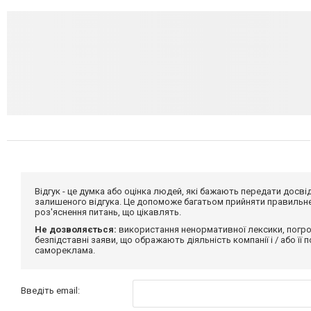
Відгук - це думка або оцінка людей, які бажають передати дос
залишеного відгука. Це допоможе багатьом прийняти правильне 
роз'яснення питань, що цікавлять.
Не дозволяється:
використання ненормативної лексики, погро
безпідставні заяви, що ображають діяльність компанії і / або її
самореклама.
Введіть email: