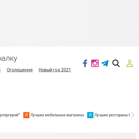
налку
о
Оголошення
Новый год 2021
упергерой!"
Л
Лучшие мебельные магазины
Л
Лучшие рестораны Берд