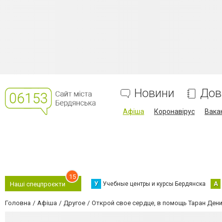
Новини
Дов
Афіша
Коронавірус
Вака
15
У
Учебные центры и курсы Бердянска
А
Наші спецпроєкти
Головна
Афіша
Другое
Открой свое сердце, в помощь Таран Ден