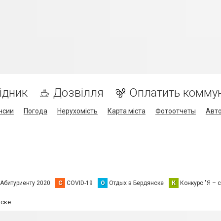
ідник
Дозвілля
Оплатить комму
нсии
Погода
Нерухомість
Карта міста
Фотоотчеты
Авт
Абитуриенту 2020
C
COVID-19
О
Отдых в Бердянске
К
Конкурс "Я – с
иске