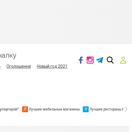
налку
о
Оголошення
Новый год 2021
упергерой!"
Л
Лучшие мебельные магазины
Л
Лучшие рестораны Берд