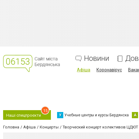
Новини
Дов
Афіша
Коронавірус
Вака
15
У
Учебные центры и курсы Бердянска
А
Наші спецпроєкти
Головна
Афіша
Концерты
Творческий концерт колективов ЦДЮТ