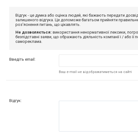
Відгук - це думка або оцінка людей, які бажають передати дос
залишеного відгука. Це допоможе багатьом прийняти правильне 
роз'яснення питань, що цікавлять.
Не дозволяється:
використання ненормативної лексики, погро
безпідставні заяви, що ображають діяльність компанії і / або її
самореклама.
Введіть email:
Ваш e-mail не відображатиметься на сайті
Відгук: