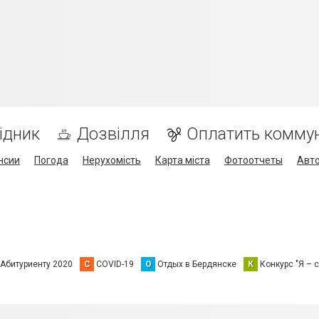
ідник
Дозвілля
Оплатить комму
нсии
Погода
Нерухомість
Карта міста
Фотоотчеты
Авт
Абитуриенту 2020
C
COVID-19
О
Отдых в Бердянске
К
Конкурс "Я – с